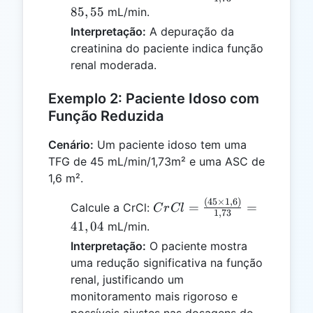
\frac{(80
85
,
55
mL/min.
\times
Interpretação:
A depuração da
1,8)}
creatinina do paciente indica função
{1,73} =
renal moderada.
85,55
Exemplo 2: Paciente Idoso com
Função Reduzida
Cenário:
Um paciente idoso tem uma
TFG de 45 mL/min/1,73m² e uma ASC de
1,6 m².
(
45
×
1
,
6
)
CrCl =
=
=
Calcule a CrCl:
C
r
Cl
1
,
73
\frac{(45
41
,
04
mL/min.
\times
Interpretação:
O paciente mostra
1,6)}
uma redução significativa na função
{1,73} =
renal, justificando um
41,04
monitoramento mais rigoroso e
possíveis ajustes nas dosagens de