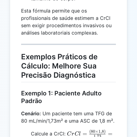
Esta fórmula permite que os
profissionais de saúde estimem a CrCl
sem exigir procedimentos invasivos ou
análises laboratoriais complexas.
Exemplos Práticos de
Cálculo: Melhore Sua
Precisão Diagnóstica
Exemplo 1: Paciente Adulto
Padrão
Cenário:
Um paciente tem uma TFG de
80 mL/min/1,73m² e uma ASC de 1,8 m².
(
80
×
1
,
8
)
CrCl =
=
=
Calcule a CrCl:
C
r
Cl
1
,
73