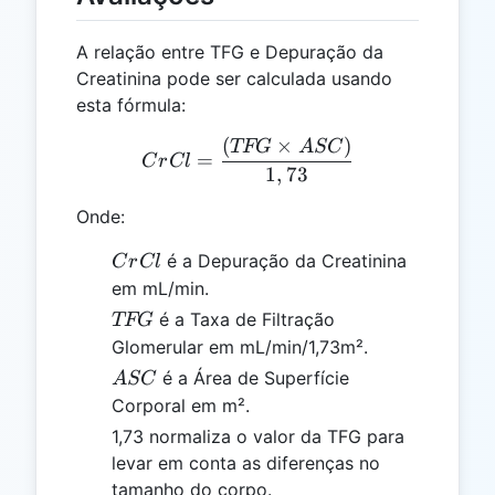
A relação entre TFG e Depuração da
Creatinina pode ser calculada usando
esta fórmula:
(
×
)
CrCl = \frac{(TFG \time
TFG
A
SC
=
C
r
Cl
1
,
73
Onde:
CrCl
é a Depuração da Creatinina
C
r
Cl
em mL/min.
TFG
é a Taxa de Filtração
TFG
Glomerular em mL/min/1,73m².
ASC
é a Área de Superfície
A
SC
Corporal em m².
1,73 normaliza o valor da TFG para
levar em conta as diferenças no
tamanho do corpo.