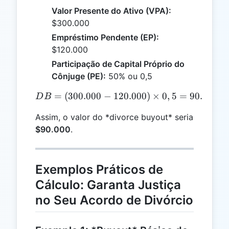
Valor Presente do Ativo (VPA):
$300.000
Empréstimo Pendente (EP):
$120.000
Participação de Capital Próprio do
Cônjuge (PE):
50% ou 0,5
=
(
300.000
−
120.000
DB = (300.000 - 120.000) 
)
×
0
,
5
=
90.000
D
B
Assim, o valor do *divorce buyout* seria
$90.000
.
Exemplos Práticos de
Cálculo: Garanta Justiça
no Seu Acordo de Divórcio