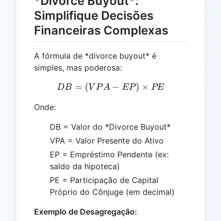
*Divorce Buyout*:
Simplifique Decisões
Financeiras Complexas
A fórmula de *divorce buyout* é
simples, mas poderosa:
=
(
DB = (VPA - EP) \times 
−
)
×
D
B
V
P
A
EP
PE
Onde:
DB = Valor do *Divorce Buyout*
VPA = Valor Presente do Ativo
EP = Empréstimo Pendente (ex:
saldo da hipoteca)
PE = Participação de Capital
Próprio do Cônjuge (em decimal)
Exemplo de Desagregação: