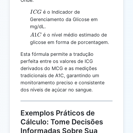
Onde:
ICG
é o Indicador de
I
CG
Gerenciamento da Glicose em
mg/dL.
A1C
1
é o nível médio estimado de
A
C
glicose em forma de porcentagem.
Esta fórmula permite a tradução
perfeita entre os valores de ICG
derivados do MCG e as medições
tradicionais de A1C, garantindo um
monitoramento preciso e consistente
dos níveis de açúcar no sangue.
Exemplos Práticos de
Cálculo: Tome Decisões
Informadas Sobre Sua