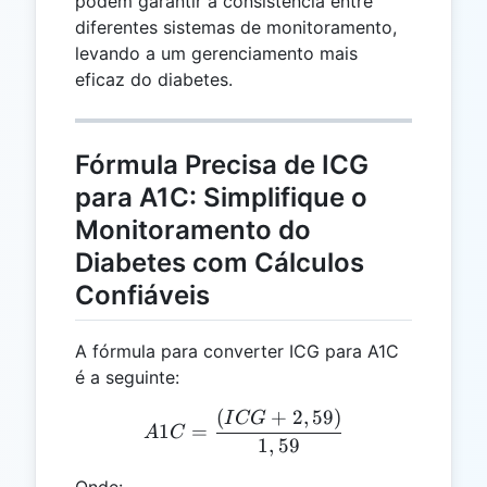
podem garantir a consistência entre
diferentes sistemas de monitoramento,
levando a um gerenciamento mais
eficaz do diabetes.
Fórmula Precisa de ICG
para A1C: Simplifique o
Monitoramento do
Diabetes com Cálculos
Confiáveis
A fórmula para converter ICG para A1C
é a seguinte:
(
+
2
,
59
)
A1C = \frac{(ICG + 2,59)
I
CG
1
=
A
C
1
,
59