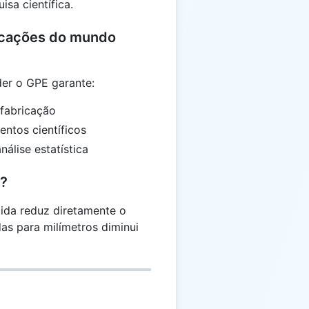
sa científica.
licações do mundo
er o GPE garante:
 fabricação
ntos científicos
álise estatística
o?
ida reduz diretamente o
s para milímetros diminui