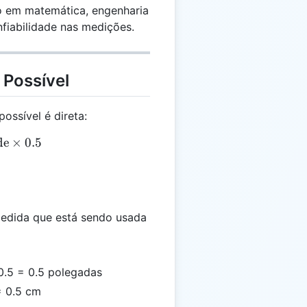
o em matemática, engenharia
nfiabilidade nas medições.
 Possível
possível é direta:
de
 = \text{Unidade} \times 0.5
×
0.5
edida que está sendo usada
.5 = 0.5 polegadas
= 0.5 cm