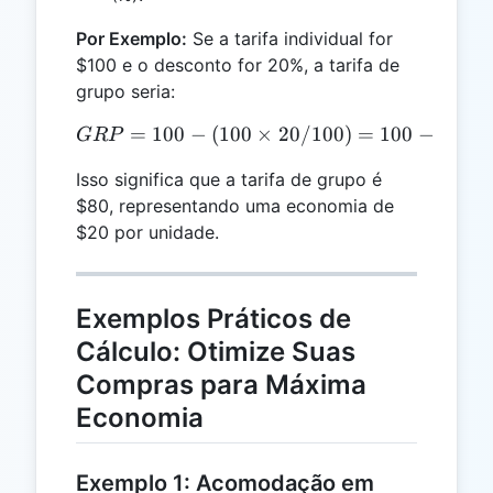
Por Exemplo:
Se a tarifa individual for
$100 e o desconto for 20%, a tarifa de
grupo seria:
=
100
−
(
100
GRP = 100 - (100 \times 2
×
20/100
)
=
100
−
20
=
GRP
Isso significa que a tarifa de grupo é
$80, representando uma economia de
$20 por unidade.
Exemplos Práticos de
Cálculo: Otimize Suas
Compras para Máxima
Economia
Exemplo 1: Acomodação em