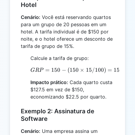
Hotel
Cenário:
Você está reservando quartos
para um grupo de 20 pessoas em um
hotel. A tarifa individual é de $150 por
noite, e o hotel oferece um desconto de
tarifa de grupo de 15%.
Calcule a tarifa de grupo:
=
150
−
(
150
GRP = 150 - (150 \times
×
15/100
)
=
150
−
2
GRP
Impacto prático:
Cada quarto custa
$127.5 em vez de $150,
economizando $22.5 por quarto.
Exemplo 2: Assinatura de
Software
Cenário:
Uma empresa assina um