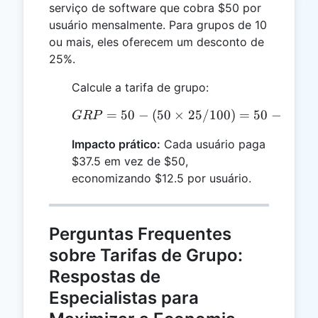
serviço de software que cobra $50 por
usuário mensalmente. Para grupos de 10
ou mais, eles oferecem um desconto de
25%.
Calcule a tarifa de grupo:
=
50
−
(
50
GRP = 50 - (50 \times 25
×
25/100
)
=
50
−
12.5
GRP
Impacto prático:
Cada usuário paga
$37.5 em vez de $50,
economizando $12.5 por usuário.
Perguntas Frequentes
sobre Tarifas de Grupo:
Respostas de
Especialistas para