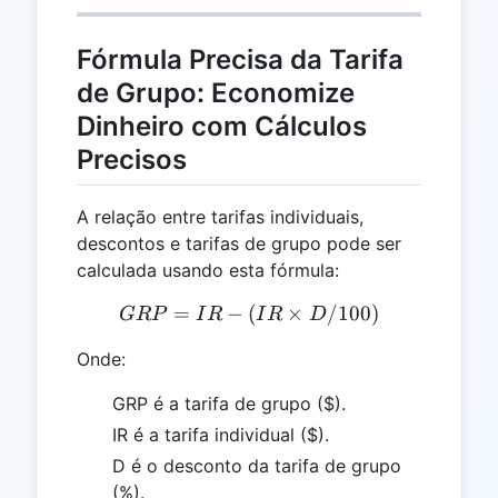
Fórmula Precisa da Tarifa
de Grupo: Economize
Dinheiro com Cálculos
Precisos
A relação entre tarifas individuais,
descontos e tarifas de grupo pode ser
calculada usando esta fórmula:
=
−
(
GRP = IR - (IR \times D/
×
/100
)
GRP
I
R
I
R
D
Onde:
GRP é a tarifa de grupo ($).
IR é a tarifa individual ($).
D é o desconto da tarifa de grupo
(%).