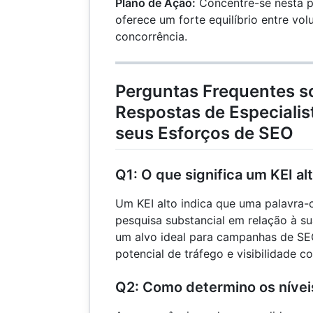
Plano de Ação:
Concentre-se nesta pa
{150} =
oferece um forte equilíbrio entre vo
\frac{4.000.000}
{150} =
concorrência.
26.666,67
Perguntas Frequentes so
Respostas de Especialis
seus Esforços de SEO
Q1: O que significa um KEI al
Um KEI alto indica que uma palavra
pesquisa substancial em relação à su
um alvo ideal para campanhas de SEO
potencial de tráfego e visibilidade 
Q2: Como determino os nívei