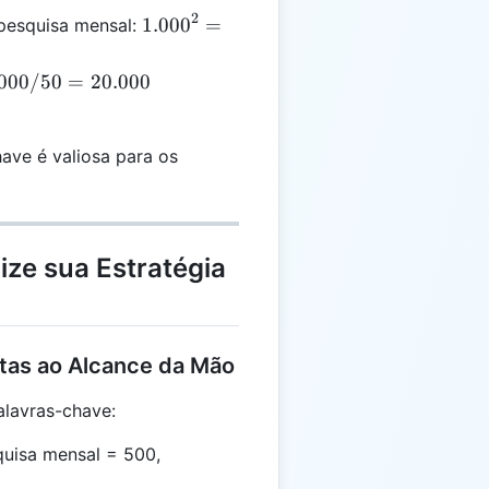
2
1.000^2
1.00
0
=
pesquisa mensal:
=
1.000.000
.000
.000/50
=
20.000
=
0
have é valiosa para os
ize sua Estratégia
tas ao Alcance da Mão
alavras-chave:
quisa mensal = 500,