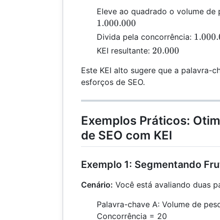
Eleve ao quadrado o volume de 
1.000.000
1.000
1.000
Divida pela concorrência:
/ 50 
20.000
20.000
KEI resultante:
20.00
Este KEI alto sugere que a palavra-c
esforços de SEO.
Exemplos Práticos: Otim
de SEO com KEI
Exemplo 1: Segmentando Fru
Cenário:
Você está avaliando duas p
Palavra-chave A: Volume de pes
Concorrência = 20