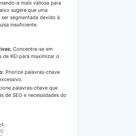
rnando-a mais valiosa para
baixo sugere que uma
a ser segmentada devido à
isa insuficiente.
ivas:
Concentre-se em
s de KEI para maximizar o
o:
Priorize palavras-chave
excessivo.
ione palavras-chave que
as de SEO e necessidades do
2
 = \frac{S^2}{C}
S
C