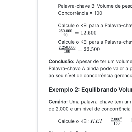
Palavra-chave B: Volume de pesq
Concorrência = 100
Calcule o KEI para a Palavra-ch
250.000
=
12.500
20
Calcule o KEI para a Palavra-cha
2.250.000
=
22.500
100
Conclusão:
Apesar de ter um volume
Palavra-chave A ainda pode valer a
ao seu nível de concorrência gerenci
Exemplo 2: Equilibrando Vol
Cenário:
Uma palavra-chave tem um 
de 2.000 e um nível de concorrência 
2
KEI =
2.00
0
=
=
Calcule o KEI:
K
E
I
150
\frac{2.000^2}