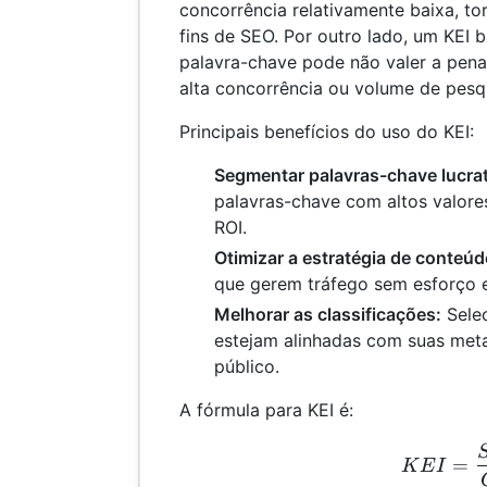
concorrência relativamente baixa, to
fins de SEO. Por outro lado, um KEI 
palavra-chave pode não valer a pen
alta concorrência ou volume de pesqu
Principais benefícios do uso do KEI:
Segmentar palavras-chave lucrat
palavras-chave com altos valore
ROI.
Otimizar a estratégia de conteúd
que gerem tráfego sem esforço 
Melhorar as classificações:
Selec
estejam alinhadas com suas met
público.
A fórmula para KEI é:
KEI
=
K
E
I