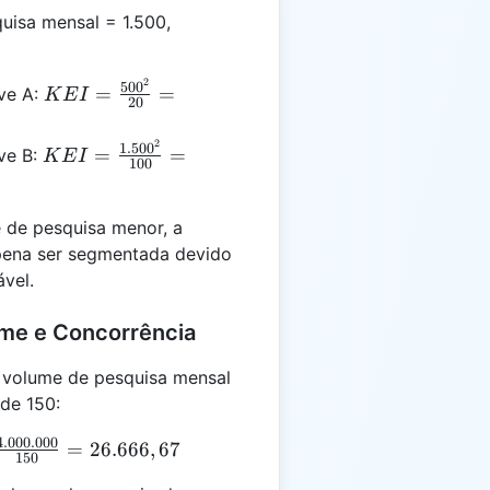
uisa mensal = 1.500,
2
KEI =
50
0
=
=
ave A:
K
E
I
20
\frac{500^2}
{20} =
2
KEI =
1.50
0
=
=
ve B:
K
E
I
\frac{250.000}
100
\frac{1.500^2}
{20} = 12.500
{100} =
\frac{2.250.000}
 de pesquisa menor, a
{100} = 22.500
 pena ser segmentada devido
ável.
ume e Concorrência
volume de pesquisa mensal
de 150:
4.000.000
=
26.666
,
67
150