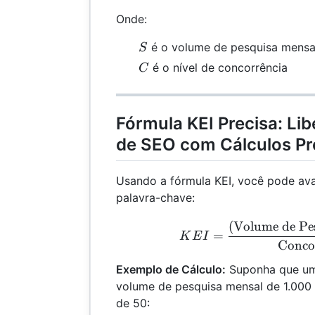
Onde:
S
é o volume de pesquisa mensa
S
C
é o nível de concorrência
C
Fórmula KEI Precisa: Lib
de SEO com Cálculos Pr
Usando a fórmula KEI, você pode aval
palavra-chave:
KEI
(Volume de Pe
=
K
E
I
Conco
Exemplo de Cálculo:
Suponha que um
volume de pesquisa mensal de 1.000 
de 50: