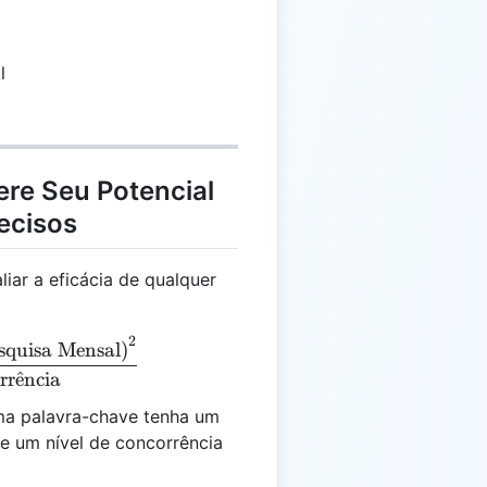
l
ere Seu Potencial
ecisos
iar a eficácia de qualquer
2
 = \frac{\text{(Volume de Pesquisa Mensal)}^2}{\t
squisa Mensal)
rr
ˆ
e
ncia
a palavra-chave tenha um
e um nível de concorrência