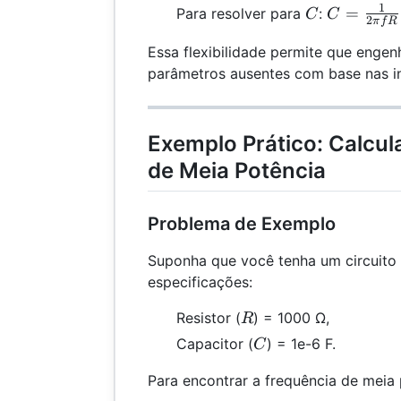
\frac{1}
1
C
C =
=
Para resolver para
:
C
C
2
{2\pi
π
f
R
\frac{1}
fC}
Essa flexibilidade permite que engen
{2\pi
fR}
parâmetros ausentes com base nas i
Exemplo Prático: Calcul
de Meia Potência
Problema de Exemplo
Suponha que você tenha um circuito
especificações:
R
Resistor (
) = 1000 Ω,
R
C
Capacitor (
) = 1e-6 F.
C
Para encontrar a frequência de meia 