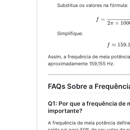
Substitua os valores na fórmula:
f
=
f
2
×
100
π
Simplifique:
≈
159.
f
f
Assim, a frequência de meia potência
aproximadamente 159,155 Hz.
FAQs Sobre a Frequênci
Q1: Por que a frequência de 
importante?
A frequência de meia potência defin
saída cai para 50% de seu valor de pi