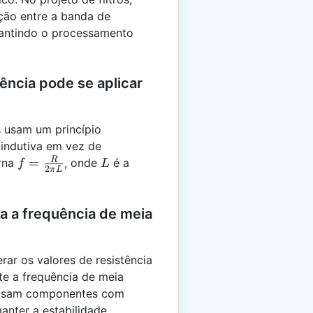
ição entre a banda de
rantindo o processamento
ência pode se aplicar
s usam um princípio
indutiva em vez de
f =
L
R
=
orna
, onde
é a
f
L
2
π
L
\frac{R}
{2\pi L}
a a frequência de meia
ar os valores de resistência
te a frequência de meia
e usam componentes com
nter a estabilidade.