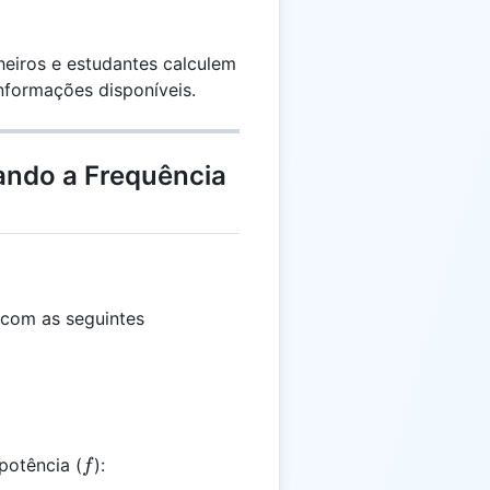
heiros e estudantes calculem
nformações disponíveis.
ando a Frequência
 com as seguintes
f
potência (
):
f