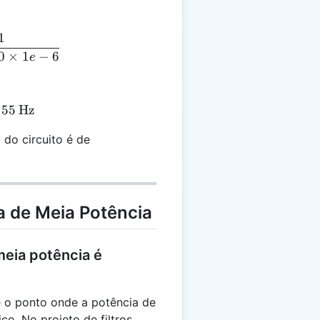
1
 = \frac{1}{2\pi \times 1000 \times 1e-6}
0
×
1
−
6
e
155
 ≈ 159.155 \, \text{Hz}
Hz
 do circuito é de
a de Meia Potência
meia potência é
e o ponto onde a potência de
co. No projeto de filtros,