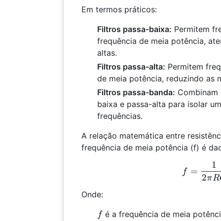
Em termos práticos:
Filtros passa-baixa:
Permitem fre
frequência de meia potência, at
altas.
Filtros passa-alta:
Permitem freq
de meia potência, reduzindo as m
Filtros passa-banda:
Combinam ca
baixa e passa-alta para isolar um
frequências.
A relação matemática entre resistênci
frequência de meia potência (f) é da
1
f =
=
f
2
π
R
Onde:
f
é a frequência de meia potênci
f