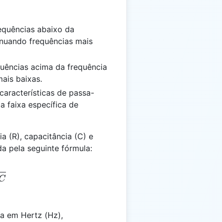
quências abaixo da
enuando frequências mais
uências acima da frequência
ais baixas.
racterísticas de passa-
a faixa específica de
a (R), capacitância (C) e
da pela seguinte fórmula:
 \frac{1}{2\pi RC}
C
a em Hertz (Hz),