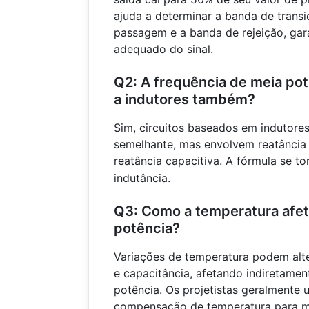
ajuda a determinar a banda de trans
passagem e a banda de rejeição, ga
adequado do sinal.
Q2: A frequência de meia pot
a indutores também?
Sim, circuitos baseados em indutore
semelhante, mas envolvem reatância 
reatância capacitiva. A fórmula se t
indutância.
Q3: Como a temperatura afet
potência?
Variações de temperatura podem alter
e capacitância, afetando indiretamen
potência. Os projetistas geralment
compensação de temperatura para ma