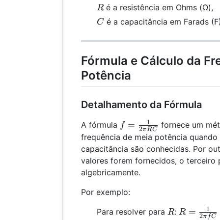
R
é a resistência em Ohms (Ω),
R
C
é a capacitância em Farads (F)
C
Fórmula e Cálculo da Fr
Potência
Detalhamento da Fórmula
1
f =
=
A fórmula
fornece um méto
f
2
π
RC
\frac{1}
frequência de meia potência quando a
{2\pi
capacitância são conhecidas. Por out
RC}
valores forem fornecidos, o terceiro
algebricamente.
Por exemplo:
1
R
R =
=
Para resolver para
:
R
R
2
π
f
C