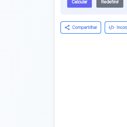
Calcular
Redefinir
Compartilhar
Incor