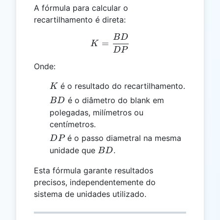
A fórmula para calcular o
recartilhamento é direta:
B
D
K = \frac{BD}{DP}
=
K
D
P
Onde:
K
é o resultado do recartilhamento.
K
BD
é o diâmetro do blank em
B
D
polegadas, milímetros ou
centímetros.
DP
é o passo diametral na mesma
D
P
BD
unidade que
.
B
D
Esta fórmula garante resultados
precisos, independentemente do
sistema de unidades utilizado.