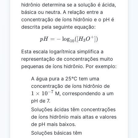
hidrônio determina se a solução é ácida,
básica ou neutra. A relação entre a
concentração de íons hidrônio e o pH é
descrita pela seguinte equação:
+
=
−
l
o
g
pH = -\log_{10}([H_3O^+
([
])
p
H
H
O
3
10
Esta escala logarítmica simplifica a
representação de concentrações muito
pequenas de íons hidrônio. Por exemplo:
A água pura a 25°C tem uma
1
concentração de íons hidrônio de
−
7
\times
1
×
1
0
M, correspondendo a um
10^{-7}
pH de 7.
Soluções ácidas têm concentrações
de íons hidrônio mais altas e valores
de pH mais baixos.
Soluções básicas têm