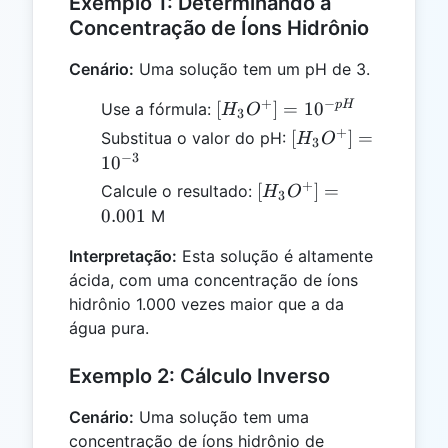
Exemplo 1: Determinando a
Concentração de Íons Hidrônio
Cenário:
Uma solução tem um pH de 3.
+
−
[H_3O^+]
p
H
[
]
=
1
0
Use a fórmula:
H
O
3
= 10^{-
+
[H_3O^+]
[
]
=
Substitua o valor do pH:
H
O
3
pH}
=
−
3
1
0
10^{-3}
+
[H_3O^+]
[
]
=
Calcule o resultado:
H
O
3
= 0.001
0.001
M
Interpretação:
Esta solução é altamente
ácida, com uma concentração de íons
hidrônio 1.000 vezes maior que a da
água pura.
Exemplo 2: Cálculo Inverso
Cenário:
Uma solução tem uma
0.0001
concentração de íons hidrônio de