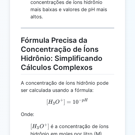
concentrações de íons hidrônio
mais baixas e valores de pH mais
altos.
Fórmula Precisa da
Concentração de Íons
Hidrônio: Simplificando
Cálculos Complexos
A concentração de íons hidrônio pode
ser calculada usando a fórmula:
+
−
p
H
[H_3O^+] = 10^{-pH}
[
]
=
1
0
H
O
3
Onde:
+
[H_3O^+]
[
]
é a concentração de íons
H
O
3
hidrônio em moles por litro (M).