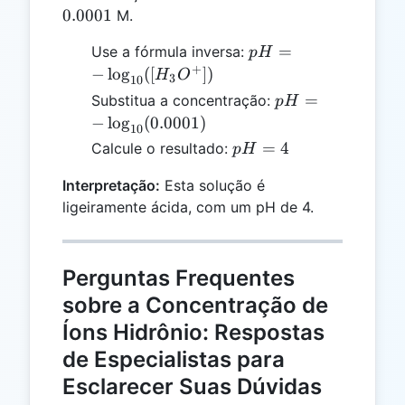
0.0001
M.
pH = -
=
Use a fórmula inversa:
p
H
\log_{10}
+
−
l
o
g
([
])
H
O
3
10
([H_3O^+])
pH = -
=
Substitua a concentração:
p
H
\log_{10}
−
l
o
g
(
0.0001
)
10
(0.0001)
pH
=
4
Calcule o resultado:
p
H
=
Interpretação:
Esta solução é
4
ligeiramente ácida, com um pH de 4.
Perguntas Frequentes
sobre a Concentração de
Íons Hidrônio: Respostas
de Especialistas para
Esclarecer Suas Dúvidas