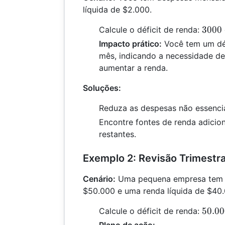
líquida de $2.000.
3000
3000
Calcule o déficit de renda:
-
Impacto prático:
Você tem um déf
2000
mês, indicando a necessidade de
=
aumentar a renda.
1000
Soluções:
Reduza as despesas não essenci
Encontre fontes de renda adicion
restantes.
Exemplo 2: Revisão Trimestr
Cenário:
Uma pequena empresa tem d
$50.000 e uma renda líquida de $40.
50.00
50.00
Calcule o déficit de renda:
-