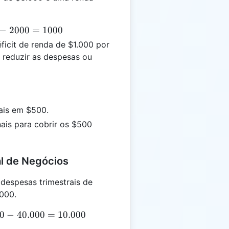
−
2000
=
1000
icit de renda de $1.000 por
 reduzir as despesas ou
ais em $500.
ais para cobrir os $500
al de Negócios
espesas trimestrais de
000.
0
0
−
40.000
=
10.000