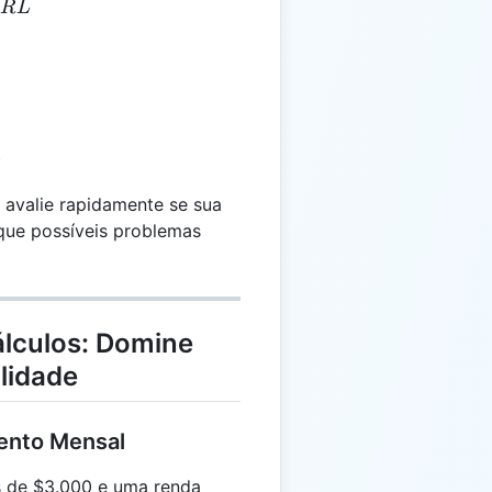
= D - RL
R
L
)
 avalie rapidamente se sua
ique possíveis problemas
álculos: Domine
lidade
ento Mensal
 de $3.000 e uma renda