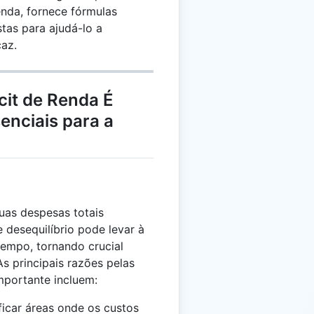
enda, fornece fórmulas
stas para ajudá-lo a
caz.
cit de Renda É
enciais para a
uas despesas totais
 desequilíbrio pode levar à
 tempo, tornando crucial
s principais razões pelas
importante incluem:
ificar áreas onde os custos