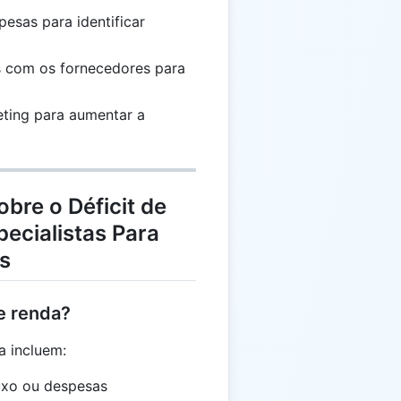
0
pesas para identificar
0
 com os fornecedores para
eting para aumentar a
bre o Déficit de
ecialistas Para
s
e renda?
a incluem:
uxo ou despesas