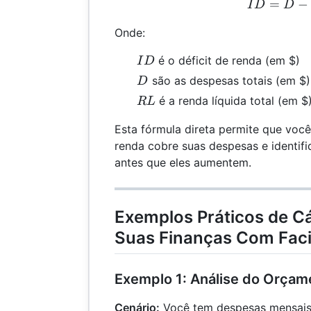
=
ID 
−
I
D
D
Onde:
ID
é o déficit de renda (em $)
I
D
D
são as despesas totais (em $)
D
RL
é a renda líquida total (em $
R
L
Esta fórmula direta permite que você
renda cobre suas despesas e identif
antes que eles aumentem.
Exemplos Práticos de C
Suas Finanças Com Faci
Exemplo 1: Análise do Orçam
Cenário:
Você tem despesas mensais