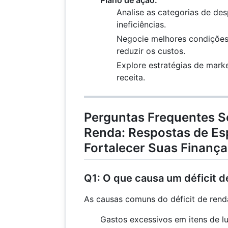
Plano de ação:
40.00
Analise as categorias de des
=
ineficiências.
10.00
Negocie melhores condições
reduzir os custos.
Explore estratégias de mark
receita.
Perguntas Frequentes So
Renda: Respostas de Esp
Fortalecer Suas Finança
Q1: O que causa um déficit d
As causas comuns do déficit de rend
Gastos excessivos em itens de l