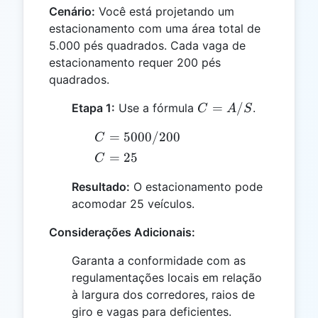
Cenário:
Você está projetando um
estacionamento com uma área total de
5.000 pés quadrados. Cada vaga de
estacionamento requer 200 pés
quadrados.
C
=
/
Etapa 1:
Use a fórmula
.
C
A
S
=
C =
=
5000/200
C
A
5000
/
C
=
25
C
/
S
=
200
Resultado:
O estacionamento pode
25
acomodar 25 veículos.
Considerações Adicionais:
Garanta a conformidade com as
regulamentações locais em relação
à largura dos corredores, raios de
giro e vagas para deficientes.