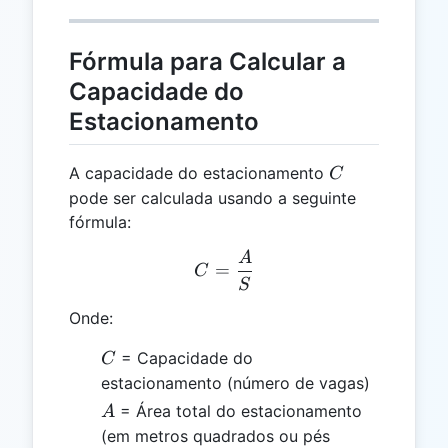
Fórmula para Calcular a
Capacidade do
Estacionamento
C
A capacidade do estacionamento
C
pode ser calculada usando a seguinte
fórmula:
A
C = \frac{A}{S}
=
C
S
Onde:
C
= Capacidade do
C
estacionamento (número de vagas)
A
= Área total do estacionamento
A
(em metros quadrados ou pés