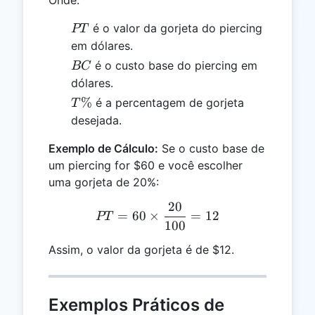
Onde:
PT
é o valor da gorjeta do piercing
PT
em dólares.
BC
é o custo base do piercing em
BC
dólares.
T\%
%
é a percentagem de gorjeta
T
desejada.
Exemplo de Cálculo:
Se o custo base de
um piercing for $60 e você escolher
uma gorjeta de 20%:
20
PT = 60 \times \frac{20}
=
60
×
=
12
PT
100
Assim, o valor da gorjeta é de $12.
Exemplos Práticos de