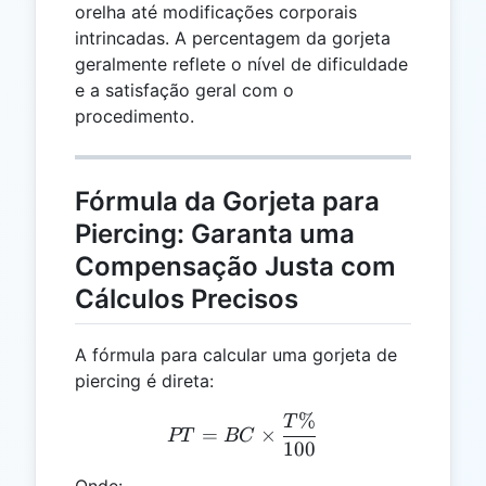
orelha até modificações corporais
intrincadas. A percentagem da gorjeta
geralmente reflete o nível de dificuldade
e a satisfação geral com o
procedimento.
Fórmula da Gorjeta para
Piercing: Garanta uma
Compensação Justa com
Cálculos Precisos
A fórmula para calcular uma gorjeta de
piercing é direta:
%
PT = BC \times \frac{T
T
=
×
PT
BC
100