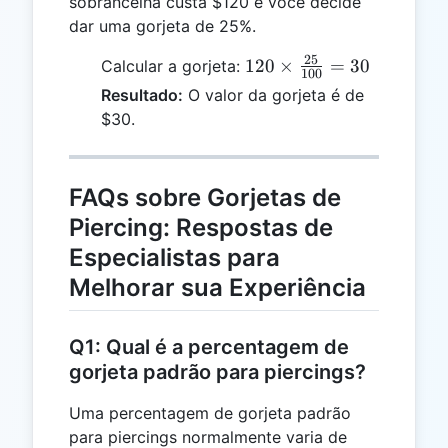
sobrancelha custa $120 e você decide
dar uma gorjeta de 25%.
25
120
120
×
=
30
Calcular a gorjeta:
100
\times
Resultado:
O valor da gorjeta é de
\frac{25}
$30.
{100} =
30
FAQs sobre Gorjetas de
Piercing: Respostas de
Especialistas para
Melhorar sua Experiência
Q1: Qual é a percentagem de
gorjeta padrão para piercings?
Uma percentagem de gorjeta padrão
para piercings normalmente varia de