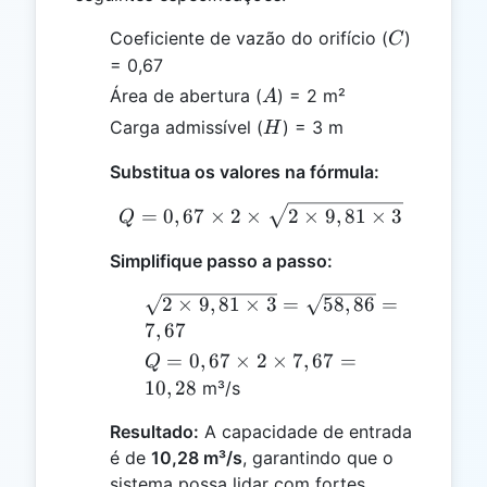
C
Coeficiente de vazão do orifício (
)
C
= 0,67
A
Área de abertura (
) = 2 m²
A
H
Carga admissível (
) = 3 m
H
Substitua os valores na fórmula:
Q = 0,67 \times 2 \times
=
0
,
67
×
2
×
2
×
9
,
81
×
3
Q
Simplifique passo a passo:
\sqrt{2
2
×
9
,
81
×
3
=
58
,
86
=
\times 9,81
7
,
67
\times 3} =
Q =
=
0
,
67
×
2
×
7
,
67
=
Q
\sqrt{58,86}
0,67
10
,
28
m³/s
= 7,67
\times
Resultado:
A capacidade de entrada
2
é de
10,28 m³/s
, garantindo que o
\times
sistema possa lidar com fortes
7,67