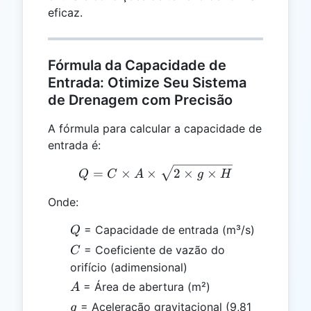
eficaz.
Fórmula da Capacidade de
Entrada: Otimize Seu Sistema
de Drenagem com Precisão
A fórmula para calcular a capacidade de
entrada é:
Q = C \times A \times \sq
=
×
×
2
×
×
Q
C
A
g
H
Onde:
Q
= Capacidade de entrada (m³/s)
Q
C
= Coeficiente de vazão do
C
orifício (adimensional)
A
= Área de abertura (m²)
A
g
= Aceleração gravitacional (9,81
g