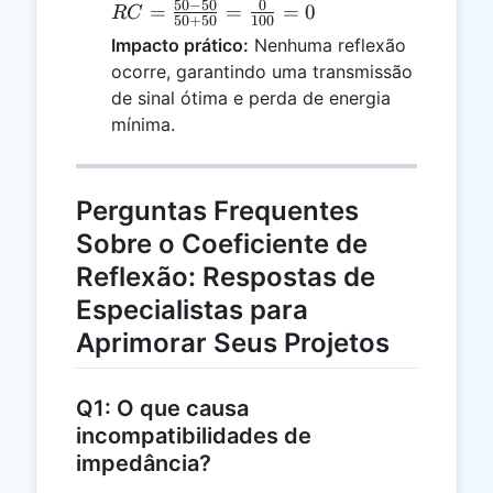
50
−
50
0
\frac{50
=
=
=
0
RC
50
+
50
100
- 50}{50
Impacto prático:
Nenhuma reflexão
+ 50} =
ocorre, garantindo uma transmissão
\frac{0}
de sinal ótima e perda de energia
{100} =
mínima.
0
Perguntas Frequentes
Sobre o Coeficiente de
Reflexão: Respostas de
Especialistas para
Aprimorar Seus Projetos
Q1: O que causa
incompatibilidades de
impedância?