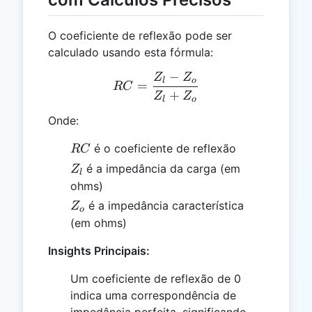
O coeficiente de reflexão pode ser
calculado usando esta fórmula:
−
Z
Z
RC = \frac{Z_l - Z_o}{Z_
l
o
=
RC
+
Z
Z
l
o
Onde:
RC
é o coeficiente de reflexão
RC
Z_l
é a impedância da carga (em
Z
l
ohms)
Z_o
é a impedância característica
Z
o
(em ohms)
Insights Principais:
Um coeficiente de reflexão de 0
indica uma correspondência de