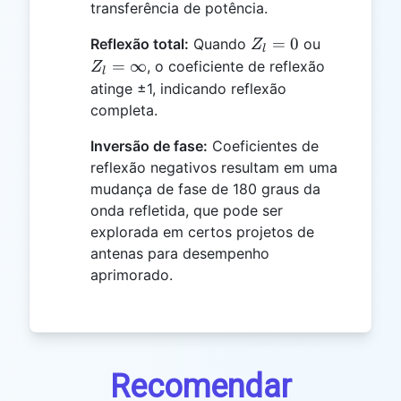
transferência de potência.
Z_l
Z_l =
=
0
Reflexão total:
Quando
ou
Z
l
=
\infty
=
∞
, o coeficiente de reflexão
Z
l
0
atinge ±1, indicando reflexão
completa.
Inversão de fase:
Coeficientes de
reflexão negativos resultam em uma
mudança de fase de 180 graus da
onda refletida, que pode ser
explorada em certos projetos de
antenas para desempenho
aprimorado.
Recomendar