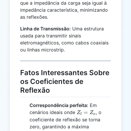
que a impedância da carga seja igual à
impedância característica, minimizando
as reflexões.
Linha de Transmissão:
Uma estrutura
usada para transmitir sinais
eletromagnéticos, como cabos coaxiais
ou linhas microstrip.
Fatos Interessantes Sobre
os Coeficientes de
Reflexão
Correspondência perfeita:
Em
Z_l
=
cenários ideais onde
, o
Z
Z
l
o
=
coeficiente de reflexão se torna
Z_o
zero, garantindo a máxima