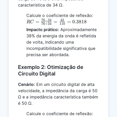
característica de 34 Ω.
RC =
Calcule o coeficiente de reflexão:
76
−
34
42
\frac{76
=
=
=
0.3818
RC
76
+
34
110
- 34}{76
Impacto prático:
Aproximadamente
+ 34} =
38% da energia da onda é refletida
\frac{42}
de volta, indicando uma
{110} =
incompatibilidade significativa que
0.3818
precisa ser abordada.
Exemplo 2: Otimização de
Circuito Digital
Cenário:
Em um circuito digital de alta
velocidade, a impedância da carga é 50
Ω e a impedância característica também
é 50 Ω.
RC =
Calcule o coeficiente de reflexão: