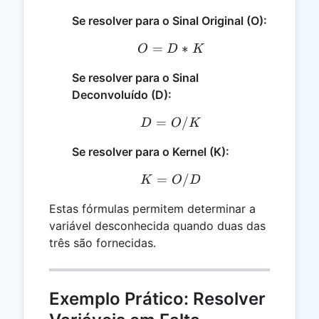
Se resolver para o Sinal Original (O):
=
O = D * K
∗
O
D
K
Se resolver para o Sinal
Deconvoluído (D):
=
D = O / K
/
D
O
K
Se resolver para o Kernel (K):
=
K = O / D
/
K
O
D
Estas fórmulas permitem determinar a
variável desconhecida quando duas das
três são fornecidas.
Exemplo Prático: Resolver