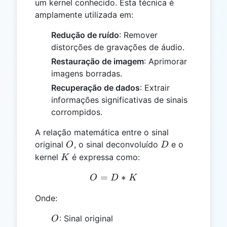
um kernel conhecido. Esta técnica é
amplamente utilizada em:
Redução de ruído
: Remover
distorções de gravações de áudio.
Restauração de imagem
: Aprimorar
imagens borradas.
Recuperação de dados
: Extrair
informações significativas de sinais
corrompidos.
A relação matemática entre o sinal
O
D
original
, o sinal deconvoluído
e o
O
D
K
kernel
é expressa como:
K
=
O = D * K
∗
O
D
K
Onde:
O
: Sinal original
O