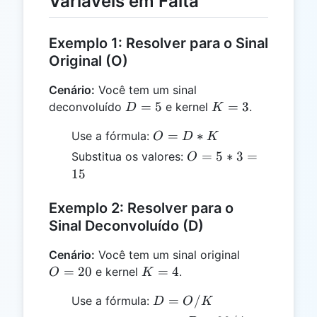
Variáveis em Falta
Exemplo 1: Resolver para o Sinal
Original (O)
Cenário:
Você tem um sinal
D
K
=
5
=
3
deconvoluído
e kernel
.
D
K
=
=
O
=
∗
Use a fórmula:
O
D
K
5
3
=
O
=
5
∗
3
=
Substitua os valores:
O
D
=
15
*
5
K
*
Exemplo 2: Resolver para o
3
Sinal Deconvoluído (D)
=
15
O
Cenário:
Você tem um sinal original
=
K
=
20
=
4
e kernel
.
O
K
20
=
D
=
/
Use a fórmula:
D
O
K
4
=