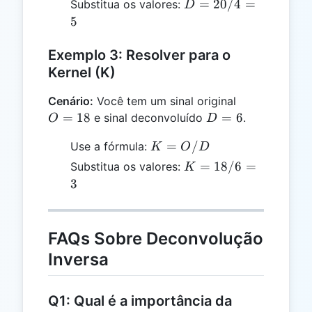
D
=
20/4
=
Substitua os valores:
D
O
=
5
/
20
K
/
Exemplo 3: Resolver para o
4
Kernel (K)
=
5
O
Cenário:
Você tem um sinal original
=
D
=
18
=
6
e sinal deconvoluído
.
O
D
18
=
K
=
/
Use a fórmula:
K
O
D
6
=
K
=
18/6
=
Substitua os valores:
K
O
=
3
/
18
D
/
6
FAQs Sobre Deconvolução
=
Inversa
3
Q1: Qual é a importância da