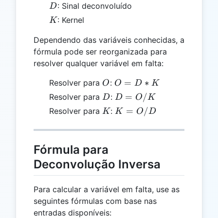
D
: Sinal deconvoluído
D
K
: Kernel
K
Dependendo das variáveis conhecidas, a
fórmula pode ser reorganizada para
resolver qualquer variável em falta:
O
O
=
∗
Resolver para
:
O
O
D
K
=
D
D
=
/
Resolver para
:
D
D
O
K
D
=
K
K
=
/
Resolver para
:
K
K
O
D
*
O
=
K
/
O
K
/
Fórmula para
D
Deconvolução Inversa
Para calcular a variável em falta, use as
seguintes fórmulas com base nas
entradas disponíveis: