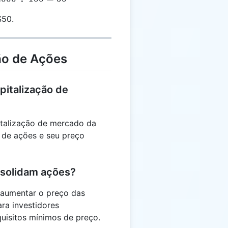
div
$50.
00
 50
ão de Ações
pitalização de
italização de mercado da
 de ações e seu preço
nsolidam ações?
 aumentar o preço das
ra investidores
quisitos mínimos de preço.