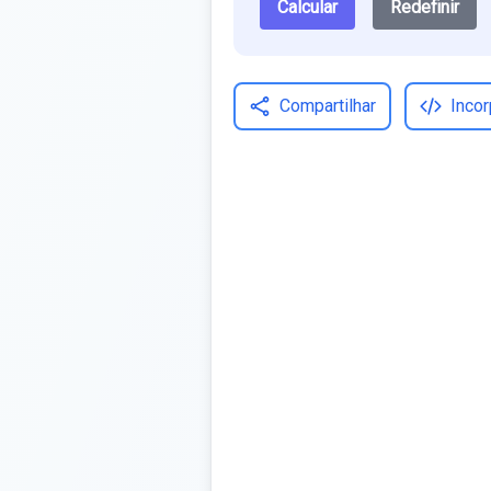
Calcular
Redefinir
Compartilhar
Incor