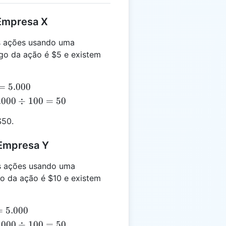
 Empresa X
s ações usando uma
igo da ação é $5 e existem
=
5.000
.000
.000
÷
100
=
50
div
$50.
00
 50
 Empresa Y
s ações usando uma
go da ação é $10 e existem
=
5.000
.000
.000
÷
100
=
50