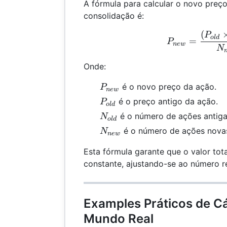
A fórmula para calcular o novo preç
consolidação é:
(
P_{
P
o
l
d
=
P
n
e
w
N
Onde:
P_{new}
é o novo preço da ação.
P
n
e
w
P_{old}
é o preço antigo da ação.
P
o
l
d
N_{old}
é o número de ações antiga
N
o
l
d
N_{new}
é o número de ações nova
N
n
e
w
Esta fórmula garante que o valor to
constante, ajustando-se ao número r
Examples Práticos de Cá
Mundo Real