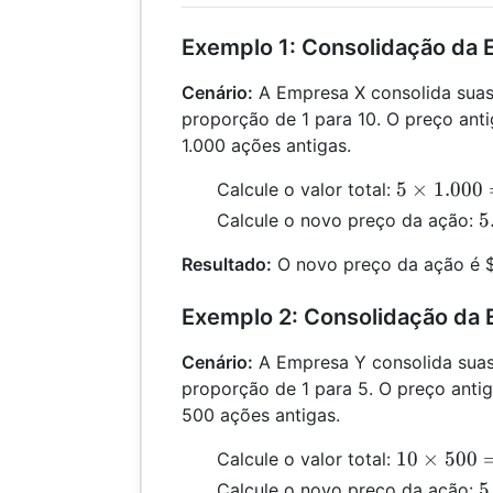
Exemplo 1: Consolidação da
Cenário:
A Empresa X consolida sua
proporção de 1 para 10. O preço ant
1.000 ações antigas.
5
5
×
1.000
Calcule o valor total:
\times
5
5
Calcule o novo preço da ação:
1.000
\
=
Resultado:
O novo preço da ação é 
1
5.000
=
Exemplo 2: Consolidação da
Cenário:
A Empresa Y consolida sua
proporção de 1 para 5. O preço anti
500 ações antigas.
10
10
×
500
Calcule o valor total:
\times
5
5
Calcule o novo preço da ação: