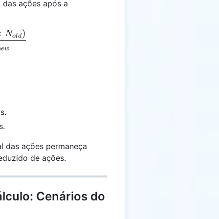
o das ações após a
×
)
new} = \frac{(P_{old} \times N_{old})}{N_{new}}
N
o
l
d
n
e
w
s.
s.
tal das ações permaneça
eduzido de ações.
lculo: Cenários do