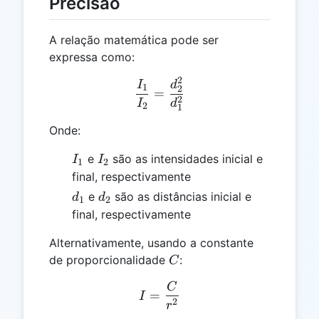
Precisão
A relação matemática pode ser
expressa como:
2
\frac{I_1}{I_2} = \frac{
I
d
1
2
=
2
I
d
2
1
Onde:
I_1
I_2
e
são as intensidades inicial e
I
I
1
2
final, respectivamente
d_1
d_2
e
são as distâncias inicial e
d
d
1
2
final, respectivamente
Alternativamente, usando a constante
C
de proporcionalidade
:
C
C
I = \frac{C}{r^2}
=
I
2
r