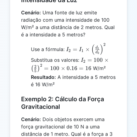
Intensidade da Luz
Cenário:
Uma fonte de luz emite
radiação com uma intensidade de 100
W/m² a uma distância de 2 metros. Qual
é a intensidade a 5 metros?
2
I_2 = I_1
(
)
d
=
×
Use a fórmula:
1
I
I
2
1
d
\times
2
I_2 = 100
=
100
×
Substitua os valores:
\left(\frac{d_1}
I
2
2
\times
2
{d_2}\right)^2
=
100
×
0.16
=
16
(
)
W/m²
5
\left(\frac{2}
Resultado:
A intensidade a 5 metros
{5}\right)^2
é 16 W/m²
= 100 \times
0.16 = 16
Exemplo 2: Cálculo da Força
Gravitacional
Cenário:
Dois objetos exercem uma
força gravitacional de 10 N a uma
distância de 1 metro. Qual é a força a 3