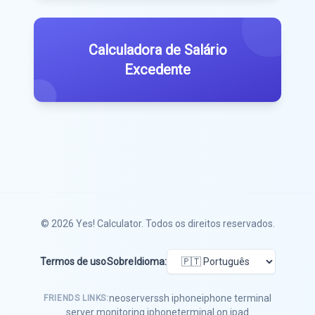
Calculadora de Salário
Excedente
© 2026
Yes! Calculator
. Todos os direitos reservados.
Termos de uso
Sobre
Idioma:
neoserver
ssh iphone
iphone terminal
FRIENDS LINKS:
server monitoring iphone
terminal on ipad