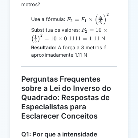
metros?
2
F_2 = F_1
(
)
d
=
×
Use a fórmula:
1
F
F
2
1
d
\times
2
F_2 = 10
=
10
×
Substitua os valores:
\left(\frac{d_1}
F
2
2
\times
1
{d_2}\right)^2
=
10
×
0.1111
=
1.11
(
)
N
3
\left(\frac{1}
Resultado:
A força a 3 metros é
{3}\right)^2
aproximadamente 1.11 N
= 10 \times
0.1111 =
1.11
Perguntas Frequentes
sobre a Lei do Inverso do
Quadrado: Respostas de
Especialistas para
Esclarecer Conceitos
Q1: Por que a intensidade