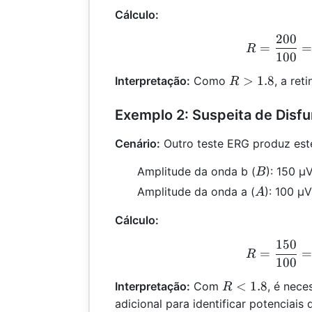
Cálculo:
200
R =
=
R
100
R
>
1.8
Interpretação:
Como
, a ret
R
>
1.8
Exemplo 2: Suspeita de Disfu
Cenário:
Outro teste ERG produz este
B
Amplitude da onda b (
): 150 μ
B
A
Amplitude da onda a (
): 100 μV
A
Cálculo:
150
R =
=
R
100
R
<
1.8
Interpretação:
Com
, é nece
R
<
adicional para identificar potenciais d