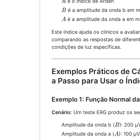
R
é o Índice de Arden
R
B
é a amplitude da onda b em mi
B
A
é a amplitude da onda a em mi
A
Este índice ajuda os clínicos a avalia
comparando as respostas de diferen
condições de luz específicas.
Exemplos Práticos de Cá
a Passo para Usar o Índ
Exemplo 1: Função Normal da
Cenário:
Um teste ERG produz os seg
B
Amplitude da onda b (
): 200 μ
B
A
Amplitude da onda a (
): 100 μV
A