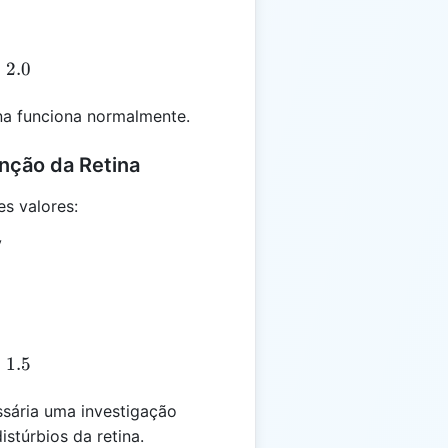
 \frac{200}{100} = 2.0
=
2.0
ina funciona normalmente.
nção da Retina
s valores:
V
 \frac{150}{100} = 1.5
=
1.5
ssária uma investigação
istúrbios da retina.