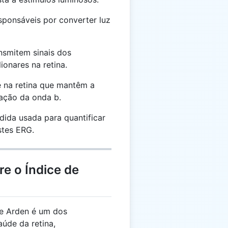
sponsáveis por converter luz
nsmitem sinais dos
ionares na retina.
 na retina que mantêm a
ação da onda b.
da usada para quantificar
stes ERG.
re o Índice de
e Arden é um dos
aúde da retina,