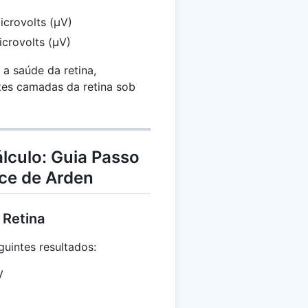
crovolts (μV)
crovolts (μV)
r a saúde da retina,
tes camadas da retina sob
lculo: Guia Passo
ice de Arden
 Retina
uintes resultados:
V