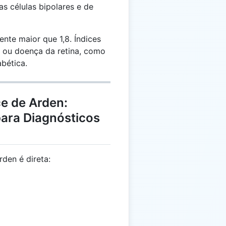
as células bipolares e de
nte maior que 1,8. Índices
 ou doença da retina, como
abética.
ce de Arden:
para Diagnósticos
rden é direta:
 \frac{B}{A}