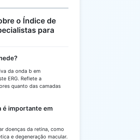
bre o Índice de
ecialistas para
 mede?
tiva da onda b em
e ERG. Reflete a
tores quanto das camadas
n é importante em
car doenças da retina, como
bética e degeneração macular.