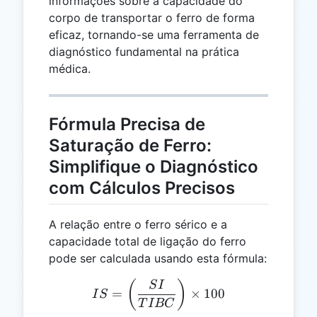
informações sobre a capacidade do
corpo de transportar o ferro de forma
eficaz, tornando-se uma ferramenta de
diagnóstico fundamental na prática
médica.
Fórmula Precisa de
Saturação de Ferro:
Simplifique o Diagnóstico
com Cálculos Precisos
A relação entre o ferro sérico e a
capacidade total de ligação do ferro
pode ser calculada usando esta fórmula:
IS = \left(\frac{SI}{TIBC
(
)
S
I
=
×
100
I
S
T
I
BC