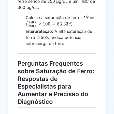
ferro sérico de 250 µg/dL e um TIBC de
300 µg/dL.
IS =
=
Calcule a saturação de ferro:
I
S
\left(\frac{25
250
×
100
=
83.33%
(
)
300
{300}\right)
Interpretação:
A alta saturação de
\times 100 =
ferro (>50%) indica potencial
83.33\%
sobrecarga de ferro.
Perguntas Frequentes
sobre Saturação de Ferro:
Respostas de
Especialistas para
Aumentar a Precisão do
Diagnóstico