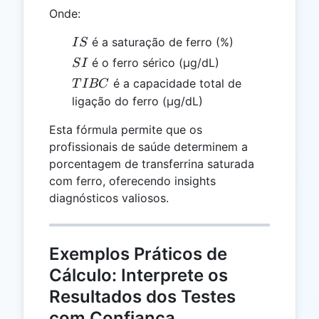
Onde:
IS
é a saturação de ferro (%)
I
S
SI
é o ferro sérico (µg/dL)
S
I
TIBC
é a capacidade total de
T
I
BC
ligação do ferro (µg/dL)
Esta fórmula permite que os
profissionais de saúde determinem a
porcentagem de transferrina saturada
com ferro, oferecendo insights
diagnósticos valiosos.
Exemplos Práticos de
Cálculo: Interprete os
Resultados dos Testes
com Confiança