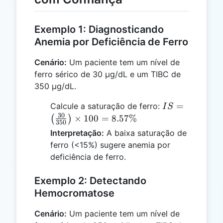
Exemplo 1: Diagnosticando
Anemia por Deficiência de Ferro
Cenário:
Um paciente tem um nível de
ferro sérico de 30 µg/dL e um TIBC de
350 µg/dL.
IS =
=
Calcule a saturação de ferro:
I
S
\left(\frac{30
30
×
100
=
8.57%
(
)
350
{350}\right)
Interpretação:
A baixa saturação de
\times 100 =
ferro (<15%) sugere anemia por
8.57\%
deficiência de ferro.
Exemplo 2: Detectando
Hemocromatose
Cenário:
Um paciente tem um nível de