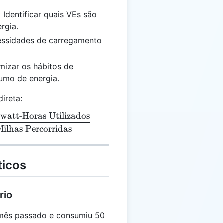
: Identificar quais VEs são
rgia.
cessidades de carregamento
imizar os hábitos de
umo de energia.
ireta:
watt-Horas Utilizados
xt{kWh/milha} = \frac{\text{Total de Quilowatt-Hora
Milhas Percorridas
ticos
rio
 mês passado e consumiu 50