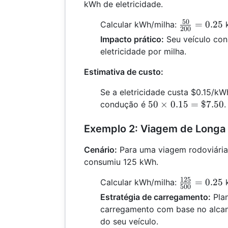
kWh de eletricidade.
50
\frac{50}
=
0.25
Calcular kWh/milha:
k
200
{200} =
Impacto prático:
Seu veículo co
0.25
eletricidade por milha.
Estimativa de custo:
Se a eletricidade custa $0.15/kW
50
50
×
0.15
=
$7.50
condução é
.
\times
0.15 =
Exemplo 2: Viagem de Longa 
\$7.50
Cenário:
Para uma viagem rodoviária
consumiu 125 kWh.
125
\frac{125}
=
0.25
Calcular kWh/milha:
k
500
{500} =
Estratégia de carregamento:
Plan
0.25
carregamento com base no alca
do seu veículo.