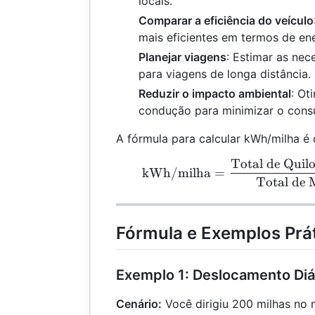
locais.
Comparar a eficiência do veículo
mais eficientes em termos de ene
Planejar viagens
: Estimar as ne
para viagens de longa distância.
Reduzir o impacto ambiental
: Ot
condução para minimizar o cons
A fórmula para calcular kWh/milha é d
Total de Quilo
\te
kWh/milha
=
Total de 
Fórmula e Exemplos Prá
Exemplo 1: Deslocamento Diá
Cenário:
Você dirigiu 200 milhas no