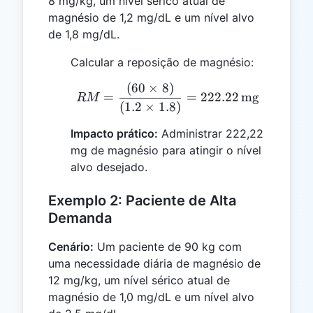
8 mg/kg, um nível sérico atual de
magnésio de 1,2 mg/dL e um nível alvo
de 1,8 mg/dL.
Calcular a reposição de magnésio:
(
60
×
8
)
RM = \frac{(60 \times 8
=
=
222.22
mg
RM
(
1.2
×
1.8
)
Impacto prático:
Administrar 222,22
mg de magnésio para atingir o nível
alvo desejado.
Exemplo 2: Paciente de Alta
Demanda
Cenário:
Um paciente de 90 kg com
uma necessidade diária de magnésio de
12 mg/kg, um nível sérico atual de
magnésio de 1,0 mg/dL e um nível alvo