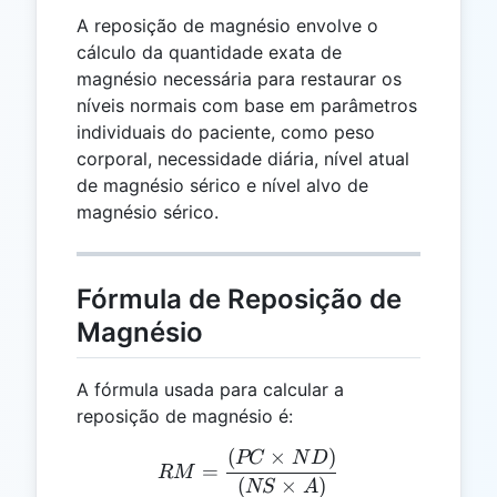
A reposição de magnésio envolve o
cálculo da quantidade exata de
magnésio necessária para restaurar os
níveis normais com base em parâmetros
individuais do paciente, como peso
corporal, necessidade diária, nível atual
de magnésio sérico e nível alvo de
magnésio sérico.
Fórmula de Reposição de
Magnésio
A fórmula usada para calcular a
reposição de magnésio é:
(
×
)
RM = \frac{(PC \times N
PC
N
D
=
RM
(
×
)
NS
A