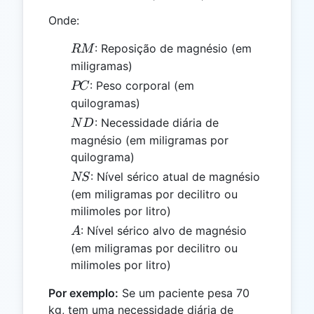
Onde:
RM
: Reposição de magnésio (em
RM
miligramas)
PC
: Peso corporal (em
PC
quilogramas)
ND
: Necessidade diária de
N
D
magnésio (em miligramas por
quilograma)
NS
: Nível sérico atual de magnésio
NS
(em miligramas por decilitro ou
milimoles por litro)
A
: Nível sérico alvo de magnésio
A
(em miligramas por decilitro ou
milimoles por litro)
Por exemplo:
Se um paciente pesa 70
kg, tem uma necessidade diária de