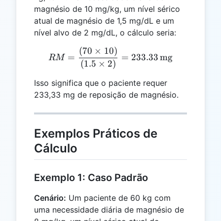
magnésio de 10 mg/kg, um nível sérico
atual de magnésio de 1,5 mg/dL e um
nível alvo de 2 mg/dL, o cálculo seria:
(
70
×
10
)
RM = \frac{(70 \times 10)
=
=
233.33
mg
RM
(
1.5
×
2
)
Isso significa que o paciente requer
233,33 mg de reposição de magnésio.
Exemplos Práticos de
Cálculo
Exemplo 1: Caso Padrão
Cenário:
Um paciente de 60 kg com
uma necessidade diária de magnésio de