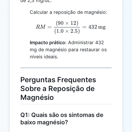
de 2,5 mg/dL.
Calcular a reposição de magnésio:
(
90
×
12
)
RM = \frac{(90 \times 1
=
=
432
mg
RM
(
1.0
×
2.5
)
Impacto prático:
Administrar 432
mg de magnésio para restaurar os
níveis ideais.
Perguntas Frequentes
Sobre a Reposição de
Magnésio
Q1: Quais são os sintomas de
baixo magnésio?