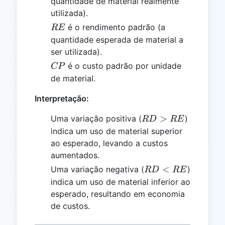
quantidade de material realmente
utilizada).
RE
é o rendimento padrão (a
RE
quantidade esperada de material a
ser utilizada).
CP
é o custo padrão por unidade
CP
de material.
Interpretação:
RD
>
Uma variação positiva (
)
R
D
RE
>
indica um uso de material superior
RE
ao esperado, levando a custos
aumentados.
RD
<
Uma variação negativa (
)
R
D
RE
<
indica um uso de material inferior ao
RE
esperado, resultando em economia
de custos.