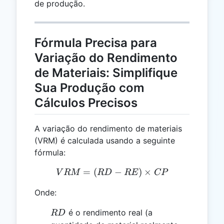
de produção.
Fórmula Precisa para
Variação do Rendimento
de Materiais: Simplifique
Sua Produção com
Cálculos Precisos
A variação do rendimento de materiais
(VRM) é calculada usando a seguinte
fórmula:
=
(
VRM = (RD - RE) \times
−
)
×
V
RM
R
D
RE
CP
Onde:
RD
é o rendimento real (a
R
D