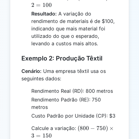
450)
2
=
100
\times
Resultado:
A variação do
2 =
rendimento de materiais é de $100,
100
indicando que mais material foi
utilizado do que o esperado,
levando a custos mais altos.
Exemplo 2: Produção Têxtil
Cenário:
Uma empresa têxtil usa os
seguintes dados:
Rendimento Real (RD): 800 metros
Rendimento Padrão (RE): 750
metros
Custo Padrão por Unidade (CP): $3
(800 -
(
800
−
750
)
×
Calcule a variação:
750)
3
=
150