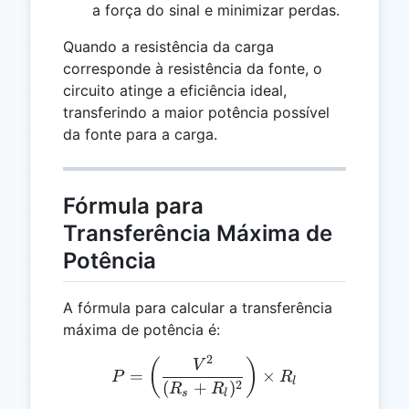
a força do sinal e minimizar perdas.
Quando a resistência da carga
corresponde à resistência da fonte, o
circuito atinge a eficiência ideal,
transferindo a maior potência possível
da fonte para a carga.
Fórmula para
Transferência Máxima de
Potência
A fórmula para calcular a transferência
máxima de potência é:
2
P = \left(\frac{V^2}{(R_s
(
)
V
=
×
P
R
l
2
(
+
)
R
R
s
l