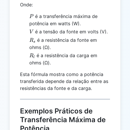
Onde:
P
é a transferência máxima de
P
potência em watts (W).
V
é a tensão da fonte em volts (V).
V
R_s
é a resistência da fonte em
R
s
ohms (Ω).
R_l
é a resistência da carga em
R
l
ohms (Ω).
Esta fórmula mostra como a potência
transferida depende da relação entre as
resistências da fonte e da carga.
Exemplos Práticos de
Transferência Máxima de
Potência