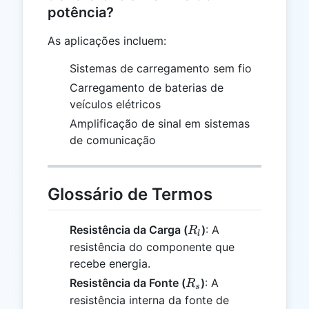
potência?
As aplicações incluem:
Sistemas de carregamento sem fio
Carregamento de baterias de
veículos elétricos
Amplificação de sinal em sistemas
de comunicação
Glossário de Termos
R_l
Resistência da Carga (
)
: A
R
l
resistência do componente que
recebe energia.
R_s
Resistência da Fonte (
)
: A
R
s
resistência interna da fonte de