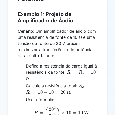
Exemplo 1: Projeto de
Amplificador de Áudio
Cenário:
Um amplificador de áudio com
uma resistência de fonte de 10 Ω e uma
tensão de fonte de 20 V precisa
maximizar a transferência de potência
para o alto-falante.
Defina a resistência da carga igual à
R_l
=
=
10
resistência da fonte:
R
R
l
s
=
Ω.
R_s
R_s
+
Calcule a resistência total:
R
s
=
+
=
10
+
10
=
20
Ω.
R
l
10
R_l
Use a fórmula:
=
2
10
2
0
P = \left(\frac{20^2}{2
(
)
=
×
10
=
10
W
P
+