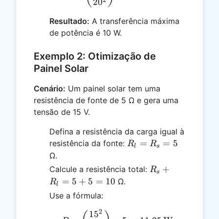
2
2
0
10
Resultado:
A transferência máxima
=
de potência é 10 W.
20
Exemplo 2: Otimização de
Painel Solar
Cenário:
Um painel solar tem uma
resistência de fonte de 5 Ω e gera uma
tensão de 15 V.
Defina a resistência da carga igual à
R_l
=
=
5
resistência da fonte:
R
R
l
s
=
Ω.
R_s
R_s
+
Calcule a resistência total:
R
s
= 5
+
=
5
+
5
=
10
Ω.
R
l
R_l
Use a fórmula:
= 5
2
+ 5
1
5
P = \left(\frac{15^2}{1