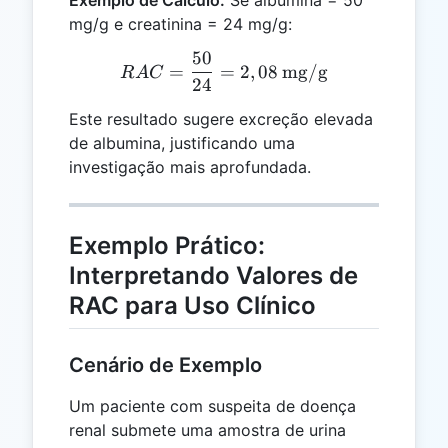
mg/g e creatinina = 24 mg/g:
50
RAC = \frac{50}{24} = 2,
=
=
2
,
08
mg/g
R
A
C
24
Este resultado sugere excreção elevada
de albumina, justificando uma
investigação mais aprofundada.
Exemplo Prático:
Interpretando Valores de
RAC para Uso Clínico
Cenário de Exemplo
Um paciente com suspeita de doença
renal submete uma amostra de urina