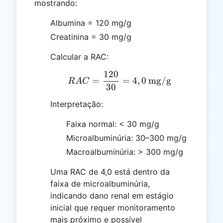
mostrando:
Albumina = 120 mg/g
Creatinina = 30 mg/g
Calcular a RAC:
120
RAC = \frac{120}{30} =
=
=
4
,
0
mg/g
R
A
C
30
Interpretação:
Faixa normal: < 30 mg/g
Microalbuminúria: 30–300 mg/g
Macroalbuminúria: > 300 mg/g
Uma RAC de 4,0 está dentro da
faixa de microalbuminúria,
indicando dano renal em estágio
inicial que requer monitoramento
mais próximo e possível