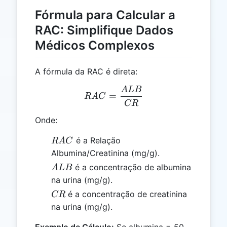
Fórmula para Calcular a
RAC: Simplifique Dados
Médicos Complexos
A fórmula da RAC é direta:
A
L
B
RAC = \frac{ALB}{CR}
=
R
A
C
CR
Onde:
RAC
é a Relação
R
A
C
Albumina/Creatinina (mg/g).
ALB
é a concentração de albumina
A
L
B
na urina (mg/g).
CR
é a concentração de creatinina
CR
na urina (mg/g).
Exemplo de Cálculo:
Se albumina = 50