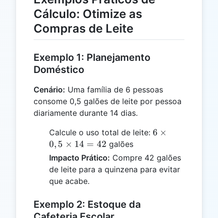
Cálculo: Otimize as
Compras de Leite
Exemplo 1: Planejamento
Doméstico
Cenário:
Uma família de 6 pessoas
consome 0,5 galões de leite por pessoa
diariamente durante 14 dias.
6
6
×
Calcule o uso total de leite:
\times
0
,
5
×
14
=
42
galões
0,5
Impacto Prático:
Compre 42 galões
\times
de leite para a quinzena para evitar
14 =
que acabe.
42
Exemplo 2: Estoque da
Cafeteria Escolar