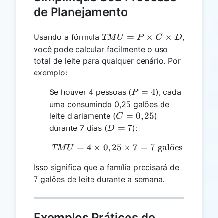
de Planejamento
TMU
=
×
×
Usando a fórmula
,
TM
U
P
C
D
= P
você pode calcular facilmente o uso
\times
total de leite para qualquer cenário. Por
C
exemplo:
\times
P
=
4
Se houver 4 pessoas (
D
), cada
P
=
uma consumindo 0,25 galões de
4
C =
=
0
,
25
leite diariamente (
)
C
0,25
D
=
7
durante 7 dias (
):
D
=
=
4
×
0
,
25
TMU = 4 \times 0,25 \ti
×
7
=
7
gal
o
˜
es
TM
U
7
Isso significa que a família precisará de
7 galões de leite durante a semana.
Exemplos Práticos de