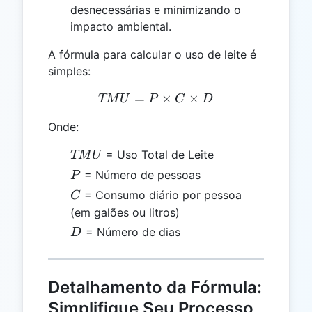
desnecessárias e minimizando o
impacto ambiental.
A fórmula para calcular o uso de leite é
simples:
=
TMU = P \times C \times
×
×
TM
U
P
C
D
Onde:
TMU
= Uso Total de Leite
TM
U
P
= Número de pessoas
P
C
= Consumo diário por pessoa
C
(em galões ou litros)
D
= Número de dias
D
Detalhamento da Fórmula:
Simplifique Seu Processo