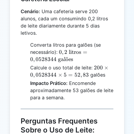
Cenário:
Uma cafeteria serve 200
alunos, cada um consumindo 0,2 litros
de leite diariamente durante 5 dias
letivos.
Converta litros para galões (se
0,2 \text{
0
,
2
litros
=
necessário):
litros} =
0
,
0528344
gal
o
˜
es
0,0528344
200
200
×
Calcule o uso total de leite:
\text{
\times
0
,
0528344
×
5
=
52
,
83
galões
galões}
0,0528344
Impacto Prático:
Encomende
\times 5
aproximadamente 53 galões de leite
= 52,83
para a semana.
Perguntas Frequentes
Sobre o Uso de Leite: