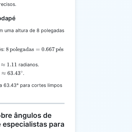
recisos.
c
rodapé
 uma altura de 8 polegadas
8 \,
8
polegadas
=
0.667
p
ˊ
e
s
és:
\text{polegadas}
= 0.667 \,
≈
1.11
radianos.
\text{pés}
∘
s
≈
63.4
3
.
}
a 63.43° para cortes limpos
c
obre ângulos de
especialistas para