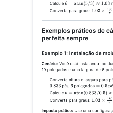
θ =
=
atan
(
5/3
)
≈
1.03
Calcule
r
θ
\text{atan}
180
1.03 \time
1.03
×
Converta para graus:
π
(5 / 3)
\frac{180
\approx
{\pi}
1.03
\approx
Exemplos práticos de c
59.04^\cir
perfeita sempre
Exemplo 1: Instalação de mol
Cenário:
Você está instalando moldu
10 polegadas e uma largura de 6 pol
Converta altura e largura para p
6 \,
0.833
p
ˊ
e
s
6
polegadas
=
0.5
p
,
\text{polegadas}
θ =
=
atan
(
0.833/0.5
)
≈
Calcule
θ
= 0.5 \,
\text{atan}
180
1.03 \time
1.03
×
Converta para graus:
\text{pés}
π
(0.833 /
\frac{180
0.5)
Impacto prático:
Use uma configuraç
{\pi}