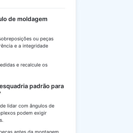
gulo de moldagem
 sobreposições ou peças
ência e a integridade
edidas e recalcule os
 esquadria padrão para
?
ode lidar com ângulos de
plexos podem exigir
s.
s peças antes da montagem