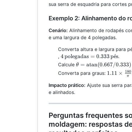
\approx
sua serra de esquadria para cortes p
\approx
1.03
59.04^\cir
Exemplo 2: Alinhamento do 
Cenário:
Alinhamento de rodapés com
e uma largura de 4 polegadas.
Converta altura e largura para p
4 \,
4
polegadas
=
0.333
p
ˊ
e
s
,
.
\text{polegadas}
θ =
=
atan
(
0.667/0.333
)
Calcule
θ
= 0.333 \,
\text{atan}
180
1.11 \time
1.11
×
Converta para graus:
\text{pés}
π
(0.667 /
\frac{180
0.333)
Impacto prático:
Ajuste sua serra par
{\pi}
\approx
e alinhados.
\approx
1.11
63.43^\cir
Perguntas frequentes s
moldagem: respostas de 