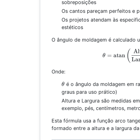
sobreposições
Os cantos pareçam perfeitos e p
Os projetos atendam às especifi
estéticos
O ângulo de moldagem é calculado u
Al
θ =
(
=
atan
θ
La
Onde:
θ
é o ângulo da moldagem em ra
θ
graus para uso prático)
Altura e Largura são medidas em
exemplo, pés, centímetros, metr
Esta fórmula usa a função arco tang
formado entre a altura e a largura 