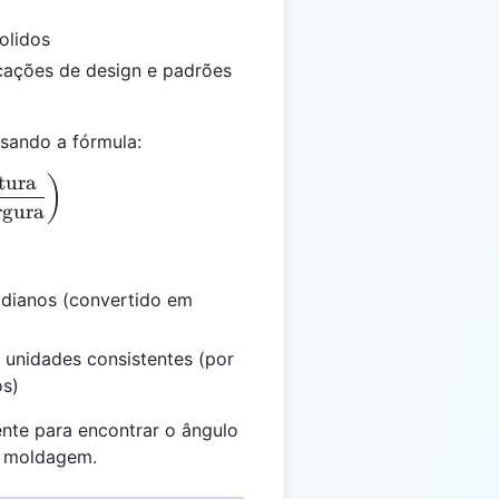
olidos
cações de design e padrões
sando a fórmula:
tura
 \text{atan}\left(\frac{\text{Altura}}{\text{Largur
)
rgura
dianos (convertido em
 unidades consistentes (por
os)
ente para encontrar o ângulo
da moldagem.