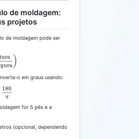
ulo de moldagem:
s projetos
gulo de moldagem pode ser
tura
 \text{atan}\left(\frac{\text{Altura}}{\text{Largur
)
rgura
nverta-o em graus usando:
180
xt{Graus} = θ \times \frac{180}{\pi}
×
π
oldagem for 5 pés e a
metros (opcional, dependendo