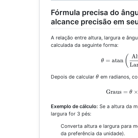
Fórmula precisa do âng
alcance precisão em seu
A relação entre altura, largura e ân
calculada da seguinte forma:
Al
θ =
(
=
atan
θ
La
θ
Depois de calcular
em radianos, co
θ
\te
Graus
=
θ
Exemplo de cálculo:
Se a altura da m
largura for 3 pés:
Converta altura e largura para 
da preferência da unidade).