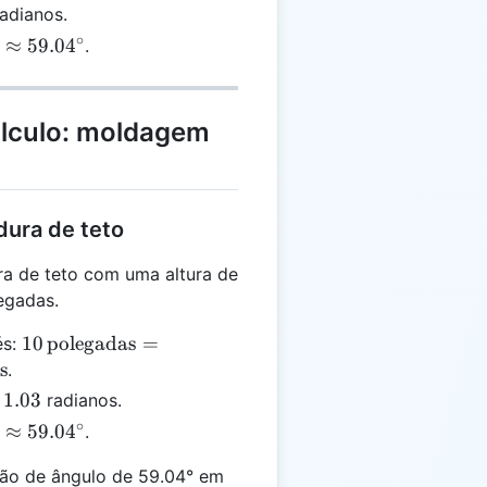
adianos.
∘
s
≈
59.0
4
.
}
álculo: moldagem
c
dura de teto
ra de teto com uma altura de
egadas.
10 \,
10
polegadas
=
és:
\text{polegadas}
ˊ
e
s
.
= 0.833 \,
1.03
radianos.
\text{pés}
∘
s
≈
59.0
4
.
}
ão de ângulo de 59.04° em