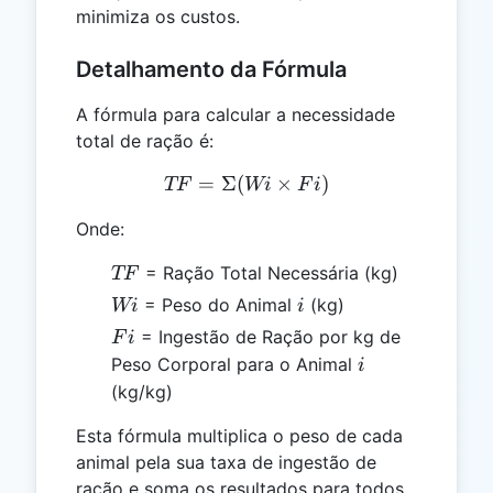
minimiza os custos.
Detalhamento da Fórmula
A fórmula para calcular a necessidade
total de ração é:
=
Σ
(
TF = \Sigma (Wi \times F
×
)
TF
Wi
F
i
Onde:
TF
= Ração Total Necessária (kg)
TF
Wi
i
= Peso do Animal
(kg)
Wi
i
Fi
= Ingestão de Ração por kg de
F
i
i
Peso Corporal para o Animal
i
(kg/kg)
Esta fórmula multiplica o peso de cada
animal pela sua taxa de ingestão de
ração e soma os resultados para todos