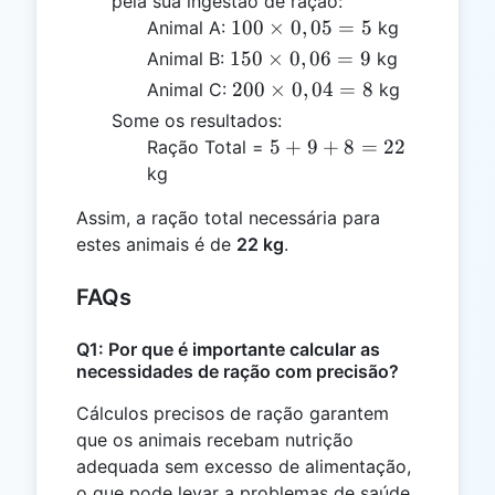
pela sua ingestão de ração:
100
100
×
0
,
05
=
5
Animal A:
kg
\times
150
150
×
0
,
06
=
9
Animal B:
kg
0,05
\times
200
200
×
0
,
04
=
8
Animal C:
kg
= 5
0,06
\times
Some os resultados:
= 9
0,04
5
5
+
9
+
8
=
22
Ração Total =
= 8
+
kg
9
Assim, a ração total necessária para
+
estes animais é de
22 kg
.
8
=
FAQs
22
Q1: Por que é importante calcular as
necessidades de ração com precisão?
Cálculos precisos de ração garantem
que os animais recebam nutrição
adequada sem excesso de alimentação,
o que pode levar a problemas de saúde