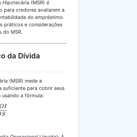
a Hipotecária (MSR) é
o para credores avaliarem a
entabilidade do empréstimo.
s práticos e considerações
os do MSR.
ço da Dívida
ária (MSR) mede a
suficiente para cobrir seus
 usando a fórmula:
O
I
 = \frac{NOI}{DS}
D
S
ita Operacional Líquida): A