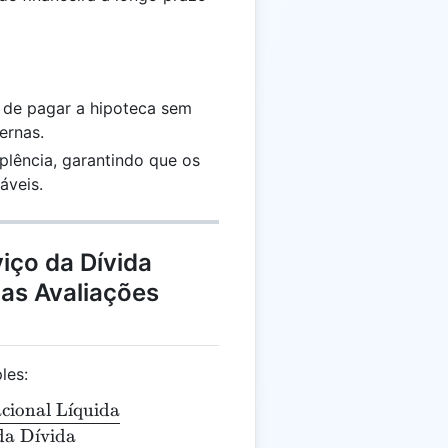
 de pagar a hipoteca sem
ernas.
plência, garantindo que os
áveis.
iço da Dívida
 as Avaliações
les:
cional L
ˊ
ı
quida
 = \frac{\text{Receita Operacional Líquida}}{\text
da D
ˊ
ı
vida