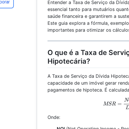
porar
Entender a Taxa de Serviço da Dívid
essencial tanto para mutuários quant
saúde financeira e garantirem a sust
Este guia explora a fórmula, exemplo
importantes para otimizar os cálcul
O que é a Taxa de Servi
Hipotecária?
A Taxa de Serviço da Dívida Hipotec
capacidade de um imóvel gerar renda 
pagamentos de hipoteca. É calculada
N
MSR
=
MSR
Onde:
NOI
(Net Operating Income - Rece