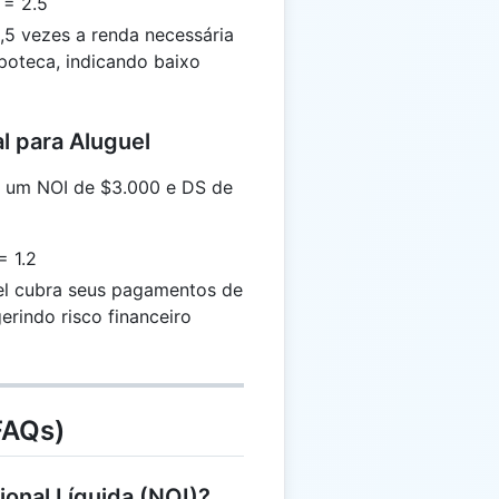
 = 2.5
,5 vezes a renda necessária
poteca, indicando baixo
l para Aluguel
 um NOI de $3.000 e DS de
= 1.2
l cubra seus pagamentos de
rindo risco financeiro
FAQs)
ional Líquida (NOI)?