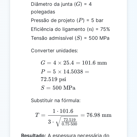
G
Diâmetro da junta (
) = 4
G
polegadas
P
Pressão de projeto (
) = 5 bar
P
n
Eficiência do ligamento (
) = 75%
n
S
Tensão admissível (
) = 500 MPa
S
Converter unidades:
G = 4
=
4
×
25.4
=
101.6
mm
G
\times
P = 5
=
5
×
14.5038
=
P
25.4
\times
72.519
psi
=
14.5038
S =
=
500
MPa
S
101.6
=
500
\text{
72.519
Substituir na fórmula:
\text{
mm}
\text{
MPa}
1
⋅
101.6
T = \frac{1 \cdot 101.6
psi}
=
=
76.98
mm
T
72.519
3
⋅
0.75
⋅
500
Resultado:
A espessura necessária do