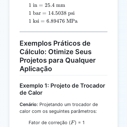
1
1
in
=
25.4
mm
\text{
1
1
bar
=
14.5038
psi
in} =
\text{
1
1
ksi
=
6.89476
MPa
25.4
bar} =
\text{
\text{
14.5038
ksi} =
mm}
\text{
6.89476
Exemplos Práticos de
psi}
\text{
Cálculo: Otimize Seus
MPa}
Projetos para Qualquer
Aplicação
Exemplo 1: Projeto de Trocador
de Calor
Cenário:
Projetando um trocador de
calor com os seguintes parâmetros:
F
Fator de correção (
) = 1
F