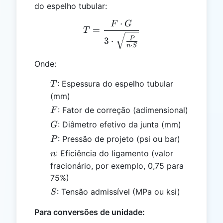
do espelho tubular:
⋅
F
G
T = \frac{F \cdot G}{3 \
=
T
P
3
⋅
⋅
n
S
Onde:
T
: Espessura do espelho tubular
T
(mm)
F
: Fator de correção (adimensional)
F
G
: Diâmetro efetivo da junta (mm)
G
P
: Pressão de projeto (psi ou bar)
P
n
: Eficiência do ligamento (valor
n
fracionário, por exemplo, 0,75 para
75%)
S
: Tensão admissível (MPa ou ksi)
S
Para conversões de unidade: