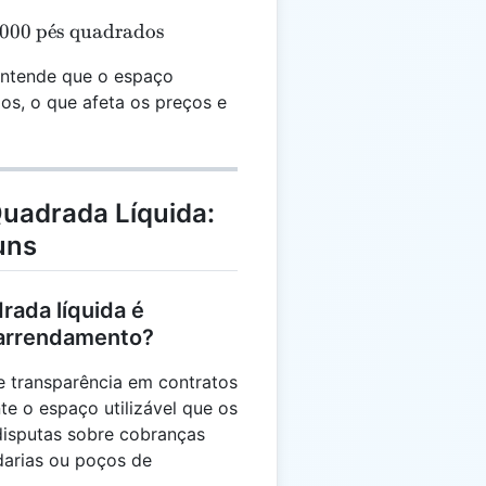
 = 1.200 - 200 = 1.000 \, \text{pés quadrados}
.000
p
ˊ
e
s quadrados
entende que o espaço
os, o que afeta os preços e
uadrada Líquida:
uns
rada líquida é
 arrendamento?
e transparência em contratos
e o espaço utilizável que os
 disputas sobre cobranças
darias ou poços de