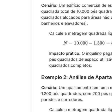
Cenário:
Um edifício comercial de e
quadrada total de 10.000 pés quadr
quadrados alocados para áreas não ut
banheiros e elevadores).
Calcule a metragem quadrada líq
=
10.000
−
1.500
=
N
N
Impacto prático:
O inquilino pag
pés quadrados de espaço utilizá
quadrados completos.
Exemplo 2: Análise de Apart
Cenário:
Um apartamento tem uma m
1.200 pés quadrados, com 200 pés 
paredes e corredores.
Calcule a metragem quadrada líq