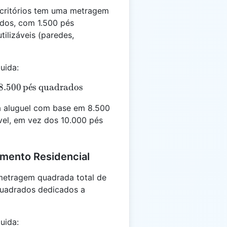
scritórios tem uma metragem
ados, com 1.500 pés
ilizáveis (paredes,
uida:
 = 10.000 - 1.500 = 8.500 \, \text{pés quadrados}
8.500
p
ˊ
e
s quadrados
a aluguel com base em 8.500
vel, em vez dos 10.000 pés
amento Residencial
etragem quadrada total de
quadrados dedicados a
uida: