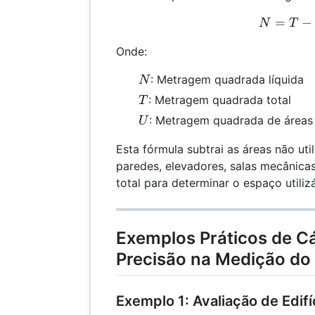
=
N =
−
N
T
Onde:
N
: Metragem quadrada líquida
N
T
: Metragem quadrada total
T
U
: Metragem quadrada de áreas 
U
Esta fórmula subtrai as áreas não uti
paredes, elevadores, salas mecânic
total para determinar o espaço utilizá
Exemplos Práticos de Cá
Precisão na Medição do
Exemplo 1: Avaliação de Edifí