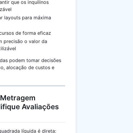
antir que os inquilinos
zável
ar layouts para máxima
ecursos de forma eficaz
m precisão o valor da
lizável
sadas podem tomar decisões
ço, alocação de custos e
a Metragem
ifique Avaliações
uadrada líquida é direta: