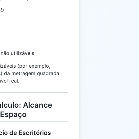
 T - U
U
não utilizáveis
lizáveis (por exemplo,
as) da metragem quadrada
vel real.
lculo: Alcance
 Espaço
cio de Escritórios