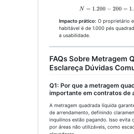
=
1.200
−
200
=
N
1
N
Impacto prático:
O proprietário 
habitável é de 1.000 pés quadrad
a usabilidade.
FAQs Sobre Metragem Q
Esclareça Dúvidas Com
Q1: Por que a metragem quad
importante em contratos de
A metragem quadrada líquida garant
de arrendamento, definindo clarament
inquilinos estão pagando. Isso evita
por áreas não utilizáveis, como esca