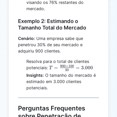
visando os 76% restantes do
mercado.
Exemplo 2: Estimando o
Tamanho Total do Mercado
Cenário:
Uma empresa sabe que
penetrou 30% de seu mercado e
adquiriu 900 clientes.
Resolva para o total de clientes
900
×
100
T =
=
=
3.000
potenciais:
T
30
\frac{900
Insights:
O tamanho do mercado é
\times
estimado em 3.000 clientes
100}{30}
potenciais.
= 3.000
Perguntas Frequentes
sobre Penetração de