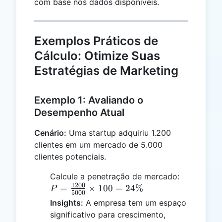
com base nos dados disponíveis.
Exemplos Práticos de
Cálculo: Otimize Suas
Estratégias de Marketing
Exemplo 1: Avaliando o
Desempenho Atual
Cenário:
Uma startup adquiriu 1.200
clientes em um mercado de 5.000
clientes potenciais.
P =
Calcule a penetração de mercado:
1200
\frac{120
=
×
100
=
24%
P
5000
{5000}
Insights:
A empresa tem um espaço
\times 10
significativo para crescimento,
= 24\%