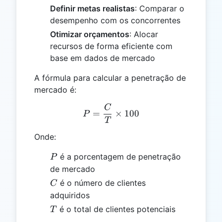
Definir metas realistas
: Comparar o
desempenho com os concorrentes
Otimizar orçamentos
: Alocar
recursos de forma eficiente com
base em dados de mercado
A fórmula para calcular a penetração de
mercado é:
C
P = \frac{C}{T} \times 1
=
×
100
P
T
Onde:
P
é a porcentagem de penetração
P
de mercado
C
é o número de clientes
C
adquiridos
T
é o total de clientes potenciais
T