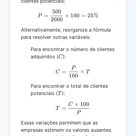
clientes potenciais:
500
P = \frac{500}{2000} \ti
=
×
100
=
25%
P
2000
Alternativamente, reorganize a fórmula
para resolver outras variáveis:
Para encontrar o número de clientes
C
adquiridos (
):
C
P
C = \frac{P}{100} \tim
=
×
C
T
100
Para encontrar o total de clientes
T
potenciais (
):
T
×
100
C
T = \frac{C \times 100
=
T
P
Essas variações permitem que as
empresas estimem os valores ausentes