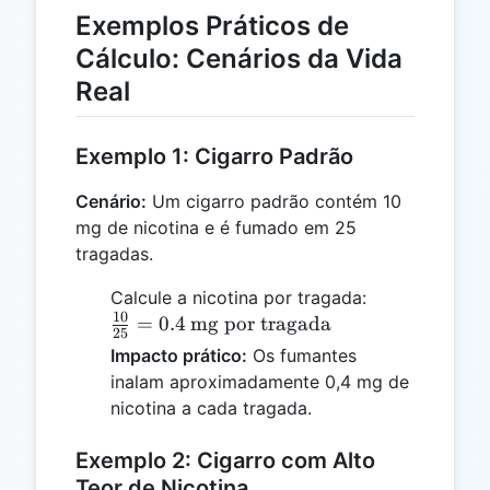
Exemplos Práticos de
Cálculo: Cenários da Vida
Real
Exemplo 1: Cigarro Padrão
Cenário:
Um cigarro padrão contém 10
mg de nicotina e é fumado em 25
tragadas.
\frac{10}
Calcule a nicotina por tragada:
10
{25} =
=
0.4
mg por tragada
25
0.4 \,
Impacto prático:
Os fumantes
\text{mg
inalam aproximadamente 0,4 mg de
por
nicotina a cada tragada.
tragada}
Exemplo 2: Cigarro com Alto
Teor de Nicotina