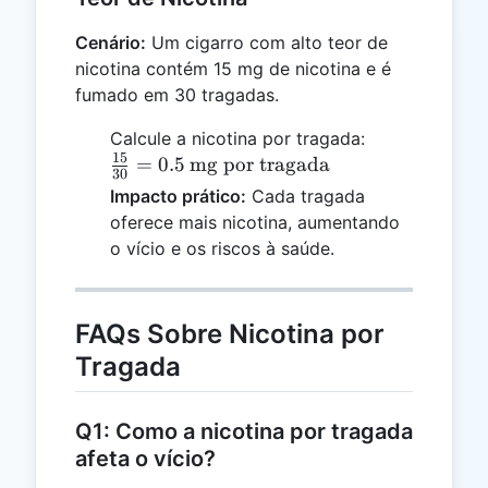
Cenário:
Um cigarro com alto teor de
nicotina contém 15 mg de nicotina e é
fumado em 30 tragadas.
\frac{15}
Calcule a nicotina por tragada:
15
{30} =
=
0.5
mg por tragada
30
0.5 \,
Impacto prático:
Cada tragada
\text{mg
oferece mais nicotina, aumentando
por
o vício e os riscos à saúde.
tragada}
FAQs Sobre Nicotina por
Tragada
Q1: Como a nicotina por tragada
afeta o vício?