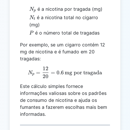
N_p
é a nicotina por tragada (mg)
N
p
N_t
é a nicotina total no cigarro
N
t
(mg)
P
é o número total de tragadas
P
Por exemplo, se um cigarro contém 12
mg de nicotina e é fumado em 20
tragadas:
12
N_p = \frac{12}{20} = 0.6
=
=
0.6
mg por tragada
N
p
20
Este cálculo simples fornece
informações valiosas sobre os padrões
de consumo de nicotina e ajuda os
fumantes a fazerem escolhas mais bem
informadas.