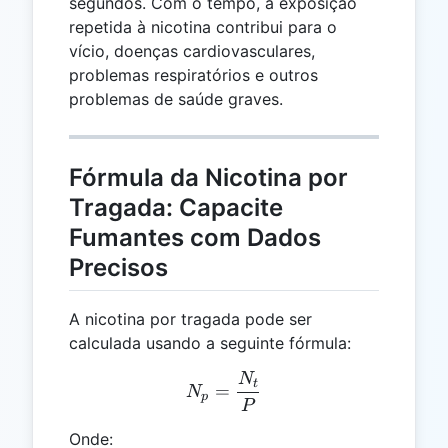
segundos. Com o tempo, a exposição
repetida à nicotina contribui para o
vício, doenças cardiovasculares,
problemas respiratórios e outros
problemas de saúde graves.
Fórmula da Nicotina por
Tragada: Capacite
Fumantes com Dados
Precisos
A nicotina por tragada pode ser
calculada usando a seguinte fórmula:
N
N_p = \frac{N_t}{P}
t
=
N
p
P
Onde: