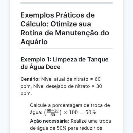
Exemplos Práticos de
Cálculo: Otimize sua
Rotina de Manutenção do
Aquário
Exemplo 1: Limpeza de Tanque
de Água Doce
Cenário:
Nível atual de nitrato = 60
ppm, Nível desejado de nitrato = 30
ppm.
Calcule a porcentagem de troca de
60
−
30
\left(\frac{60
×
100
=
50%
água:
(
)
60
- 30}
Ação necessária:
Realize uma troca
{60}\right)
de água de 50% para reduzir os
\times 100 =