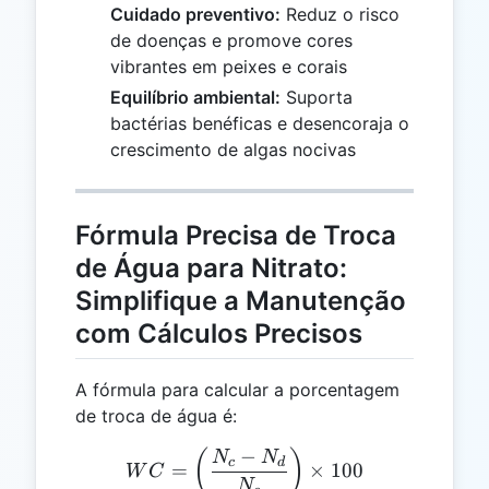
Cuidado preventivo:
Reduz o risco
de doenças e promove cores
vibrantes em peixes e corais
Equilíbrio ambiental:
Suporta
bactérias benéficas e desencoraja o
crescimento de algas nocivas
Fórmula Precisa de Troca
de Água para Nitrato:
Simplifique a Manutenção
com Cálculos Precisos
A fórmula para calcular a porcentagem
de troca de água é:
−
WC = \left(\frac{N_c - N_
(
)
N
N
c
d
=
×
100
W
C
N