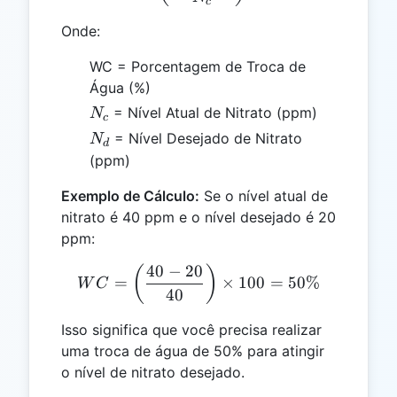
c
Onde:
WC = Porcentagem de Troca de
Água (%)
N_c
= Nível Atual de Nitrato (ppm)
N
c
N_d
= Nível Desejado de Nitrato
N
d
(ppm)
Exemplo de Cálculo:
Se o nível atual de
nitrato é 40 ppm e o nível desejado é 20
ppm:
40
−
20
WC = \left(\frac{40 - 20}
(
)
=
×
100
=
50%
W
C
40
Isso significa que você precisa realizar
uma troca de água de 50% para atingir
o nível de nitrato desejado.