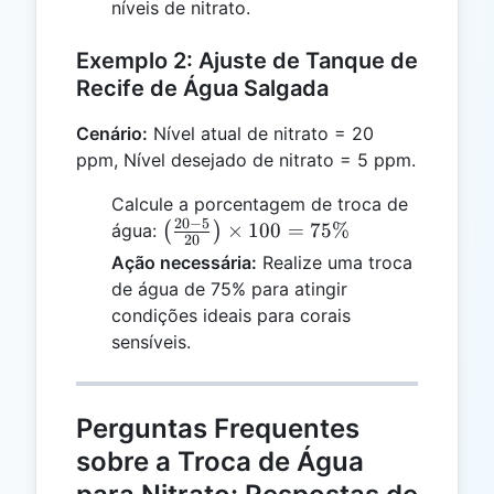
níveis de nitrato.
50\%
Exemplo 2: Ajuste de Tanque de
Recife de Água Salgada
Cenário:
Nível atual de nitrato = 20
ppm, Nível desejado de nitrato = 5 ppm.
Calcule a porcentagem de troca de
20
−
5
\left(\frac{20
×
100
=
75%
água:
(
)
20
- 5}
Ação necessária:
Realize uma troca
{20}\right)
de água de 75% para atingir
\times 100 =
condições ideais para corais
75\%
sensíveis.
Perguntas Frequentes
sobre a Troca de Água