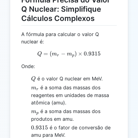
Q Nuclear: Simplifique
Cálculos Complexos
A fórmula para calcular o valor Q
nuclear é:
=
(
−
Q = (m_r - m_p) \times 0.
)
×
0.9315
Q
m
m
r
p
Onde:
Q
é o valor Q nuclear em MeV.
Q
m_r
é a soma das massas dos
m
r
reagentes em unidades de massa
atômica (amu).
m_p
é a soma das massas dos
m
p
produtos em amu.
0.9315
0.9315
é o fator de conversão de
amu para MeV.