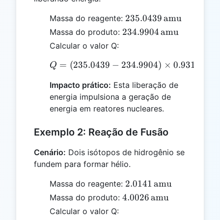
235.0439 \,
235.0439
amu
Massa do reagente:
\text{amu}
234.9904 \,
234.9904
amu
Massa do produto:
\text{amu}
Calcular o valor Q:
=
(
235.0439
−
Q = (235.0439 - 234.990
234.9904
)
×
0.9315
=
0
Q
Impacto prático:
Esta liberação de
energia impulsiona a geração de
energia em reatores nucleares.
Exemplo 2: Reação de Fusão
Cenário:
Dois isótopos de hidrogênio se
fundem para formar hélio.
2.0141 \,
2.0141
amu
Massa do reagente:
\text{amu}
4.0026 \,
4.0026
amu
Massa do produto:
\text{amu}
Calcular o valor Q: