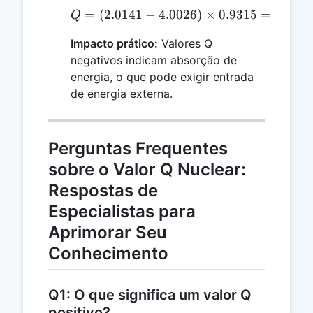
=
(
2.0141
−
4.0026
Q = (2.0141 - 4.0026) \t
)
×
0.9315
=
−
1.88
Q
Impacto prático:
Valores Q
negativos indicam absorção de
energia, o que pode exigir entrada
de energia externa.
Perguntas Frequentes
sobre o Valor Q Nuclear:
Respostas de
Especialistas para
Aprimorar Seu
Conhecimento
Q1: O que significa um valor Q
positivo?