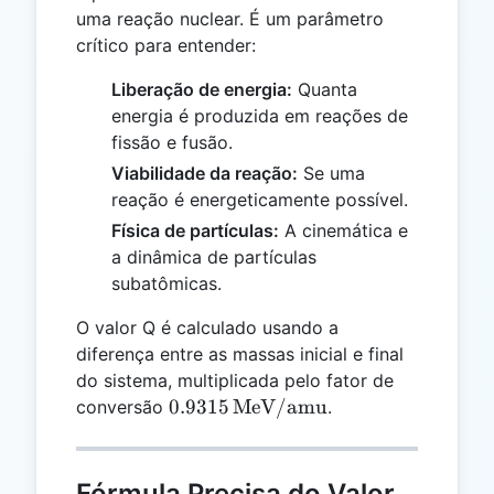
uma reação nuclear. É um parâmetro
crítico para entender:
Liberação de energia:
Quanta
energia é produzida em reações de
fissão e fusão.
Viabilidade da reação:
Se uma
reação é energeticamente possível.
Física de partículas:
A cinemática e
a dinâmica de partículas
subatômicas.
O valor Q é calculado usando a
diferença entre as massas inicial e final
do sistema, multiplicada pelo fator de
0.9315 \,
0.9315
MeV/amu
conversão
.
\text{MeV/amu}
Fórmula Precisa do Valor