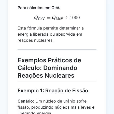
Para cálculos em GeV:
=
Q_{\text{GeV}} = Q_{\t
÷
1000
Q
Q
GeV
MeV
Esta fórmula permite determinar a
energia liberada ou absorvida em
reações nucleares.
Exemplos Práticos de
Cálculo: Dominando
Reações Nucleares
Exemplo 1: Reação de Fissão
Cenário:
Um núcleo de urânio sofre
fissão, produzindo núcleos mais leves e
liberando energia.