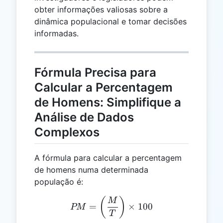
obter informações valiosas sobre a
dinâmica populacional e tomar decisões
informadas.
Fórmula Precisa para
Calcular a Percentagem
de Homens: Simplifique a
Análise de Dados
Complexos
A fórmula para calcular a percentagem
de homens numa determinada
população é:
PM = \left(\frac{M}{T}\r
(
)
M
=
×
100
PM
T