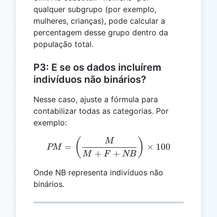
qualquer subgrupo (por exemplo,
mulheres, crianças), pode calcular a
percentagem desse grupo dentro da
população total.
P3: E se os dados incluírem
indivíduos não binários?
Nesse caso, ajuste a fórmula para
contabilizar todas as categorias. Por
exemplo:
PM = \left(\frac{M}{M + 
(
)
M
=
×
100
PM
+
+
M
F
NB
Onde NB representa indivíduos não
binários.