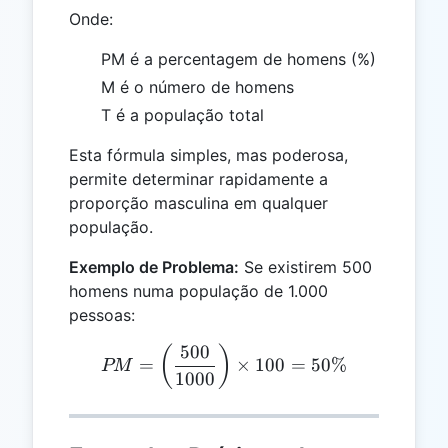
Onde:
PM é a percentagem de homens (%)
M é o número de homens
T é a população total
Esta fórmula simples, mas poderosa,
permite determinar rapidamente a
proporção masculina em qualquer
população.
Exemplo de Problema:
Se existirem 500
homens numa população de 1.000
pessoas:
500
PM = \left(\frac{500}{10
(
)
=
×
100
=
50%
PM
1000