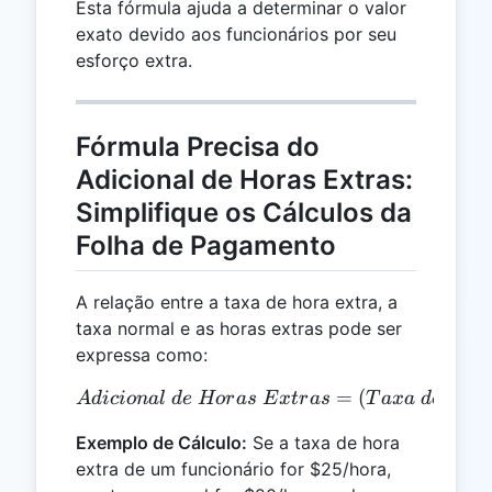
Esta fórmula ajuda a determinar o valor
exato devido aos funcionários por seu
esforço extra.
Fórmula Precisa do
Adicional de Horas Extras:
Simplifique os Cálculos da
Folha de Pagamento
A relação entre a taxa de hora extra, a
taxa normal e as horas extras pode ser
expressa como:
Adicional\ de\ Horas\ Ext
=
(
A
d
i
c
i
o
na
l
d
e
Hor
a
s
E
x
t
r
a
s
T
a
x
a
d
e
Hor
Exemplo de Cálculo:
Se a taxa de hora
extra de um funcionário for $25/hora,