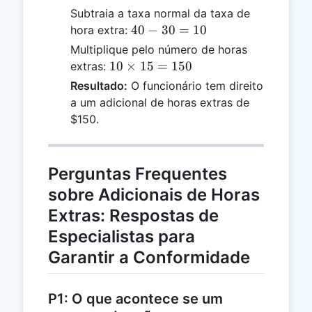
Subtraia a taxa normal da taxa de
40
40
−
30
=
10
hora extra:
-
Multiplique pelo número de horas
30
10
10
×
15
=
150
extras:
=
\times
Resultado:
O funcionário tem direito
10
15 =
a um adicional de horas extras de
150
$150.
Perguntas Frequentes
sobre Adicionais de Horas
Extras: Respostas de
Especialistas para
Garantir a Conformidade
P1: O que acontece se um