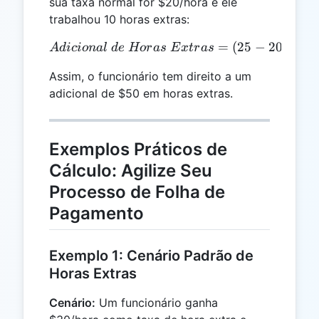
sua taxa normal for $20/hora e ele
trabalhou 10 horas extras:
Adicional\ de\ Horas\ Extr
=
(
25
−
20
)
×
10
A
d
i
c
i
o
na
l
d
e
Hor
a
s
E
x
t
r
a
s
Assim, o funcionário tem direito a um
adicional de $50 em horas extras.
Exemplos Práticos de
Cálculo: Agilize Seu
Processo de Folha de
Pagamento
Exemplo 1: Cenário Padrão de
Horas Extras
Cenário:
Um funcionário ganha