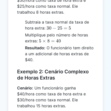
$30/hora como taxa de hora extra e
$25/hora como taxa normal. Ele
trabalhou 8 horas extras.
Subtraia a taxa normal da taxa de
30
30
−
25
=
5
hora extra:
-
Multiplique pelo número de horas
25
5
5
×
8
=
40
extras:
=
\times
Resultado:
O funcionário tem direito
5
8 =
a um adicional de horas extras de
40
$40.
Exemplo 2: Cenário Complexo
de Horas Extras
Cenário:
Um funcionário ganha
$40/hora como taxa de hora extra e
$30/hora como taxa normal. Ele
trabalhou 15 horas extras.