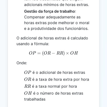
adicionais mínimos de horas extras.
Gestão da força de trabalho
:
Compensar adequadamente as
horas extras pode melhorar o moral
e a produtividade dos funcionários.
O adicional de horas extras é calculado
usando a fórmula:
=
(
−
OP = (OR - RR) \times O
)
×
OP
OR
RR
O
H
Onde:
OP
é o adicional de horas extras
OP
OR
é a taxa de hora extra por hora
OR
RR
é a taxa normal por hora
RR
OH
é o número de horas extras
O
H
trabalhadas