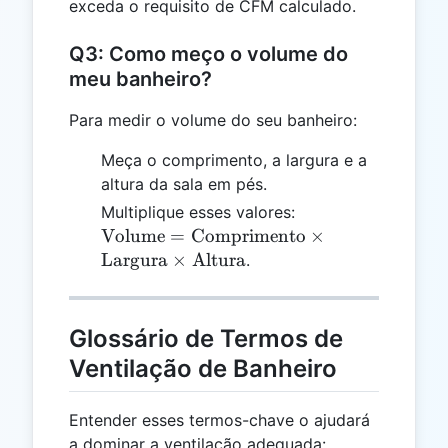
exceda o requisito de CFM calculado.
Q3: Como meço o volume do
meu banheiro?
Para medir o volume do seu banheiro:
Meça o comprimento, a largura e a
altura da sala em pés.
\text{Volume} =
Multiplique esses valores:
\text{Comprimen
Volume
=
Comprimento
×
\times
Largura
×
Altura
.
\text{Largura}
\times \text{Altu
Glossário de Termos de
Ventilação de Banheiro
Entender esses termos-chave o ajudará
a dominar a ventilação adequada: