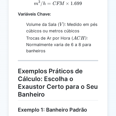
3
/
=
m^3/h = CFM \times 1.69
×
1.699
m
h
CFM
Variáveis Chave:
V
Volume da Sala (
): Medido em pés
V
cúbicos ou metros cúbicos
ACH
Trocas de Ar por Hora (
):
A
C
H
Normalmente varia de 6 a 8 para
banheiros
Exemplos Práticos de
Cálculo: Escolha o
Exaustor Certo para o Seu
Banheiro
Exemplo 1: Banheiro Padrão