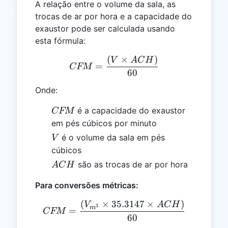
A relação entre o volume da sala, as
trocas de ar por hora e a capacidade do
exaustor pode ser calculada usando
esta fórmula:
(
×
)
CFM = \frac{(V \times 
V
A
C
H
=
CFM
60
Onde:
CFM
é a capacidade do exaustor
CFM
em pés cúbicos por minuto
V
é o volume da sala em pés
V
cúbicos
ACH
são as trocas de ar por hora
A
C
H
Para conversões métricas:
(
×
35.3147
×
)
CFM = \frac{(V_{m^3} \t
V
A
C
H
3
m
=
CFM
60