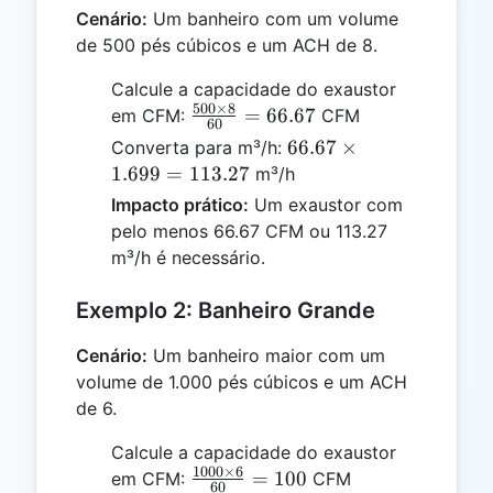
Cenário:
Um banheiro com um volume
de 500 pés cúbicos e um ACH de 8.
Calcule a capacidade do exaustor
500
×
8
\frac{500
=
66.67
em CFM:
CFM
60
\times 8}
66.67
66.67
×
Converta para m³/h:
{60} =
\times
1.699
=
113.27
m³/h
66.67
1.699
Impacto prático:
Um exaustor com
=
pelo menos 66.67 CFM ou 113.27
113.27
m³/h é necessário.
Exemplo 2: Banheiro Grande
Cenário:
Um banheiro maior com um
volume de 1.000 pés cúbicos e um ACH
de 6.
Calcule a capacidade do exaustor
1000
×
6
\frac{1000
=
100
em CFM:
CFM
60