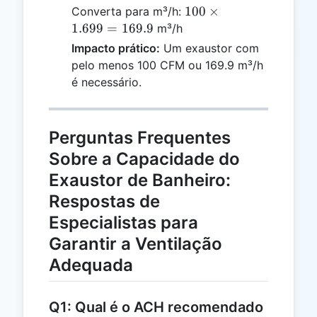
\times 6}
100
100
×
Converta para m³/h:
{60} =
\times
1.699
=
169.9
m³/h
100
1.699
Impacto prático:
Um exaustor com
=
pelo menos 100 CFM ou 169.9 m³/h
169.9
é necessário.
Perguntas Frequentes
Sobre a Capacidade do
Exaustor de Banheiro:
Respostas de
Especialistas para
Garantir a Ventilação
Adequada
Q1: Qual é o ACH recomendado