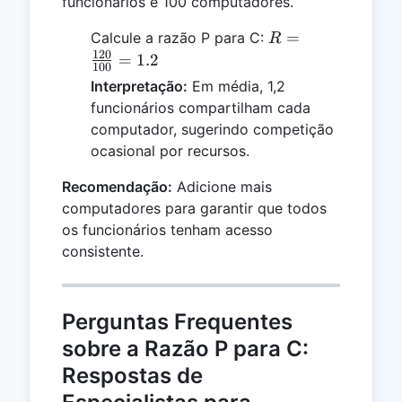
funcionários e 100 computadores.
R =
=
Calcule a razão P para C:
R
\frac{120}
120
=
1.2
100
{100} =
Interpretação:
Em média, 1,2
1.2
funcionários compartilham cada
computador, sugerindo competição
ocasional por recursos.
Recomendação:
Adicione mais
computadores para garantir que todos
os funcionários tenham acesso
consistente.
Perguntas Frequentes
sobre a Razão P para C:
Respostas de