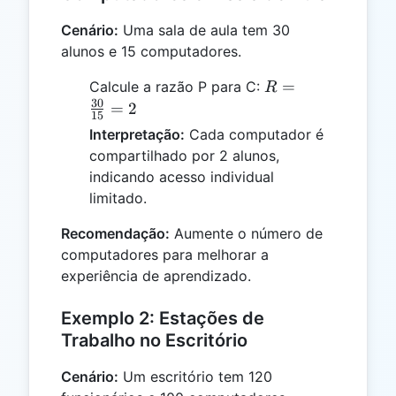
Cenário:
Uma sala de aula tem 30
alunos e 15 computadores.
R =
=
Calcule a razão P para C:
R
\frac{30}
30
=
2
15
{15} = 2
Interpretação:
Cada computador é
compartilhado por 2 alunos,
indicando acesso individual
limitado.
Recomendação:
Aumente o número de
computadores para melhorar a
experiência de aprendizado.
Exemplo 2: Estações de
Trabalho no Escritório
Cenário:
Um escritório tem 120