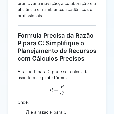
promover a inovação, a colaboração e a
eficiência em ambientes acadêmicos e
profissionais.
Fórmula Precisa da Razão
P para C: Simplifique o
Planejamento de Recursos
com Cálculos Precisos
A razão P para C pode ser calculada
usando a seguinte fórmula:
P
R = \frac{P}{C}
=
R
C
Onde:
R
é a razão P para C
R