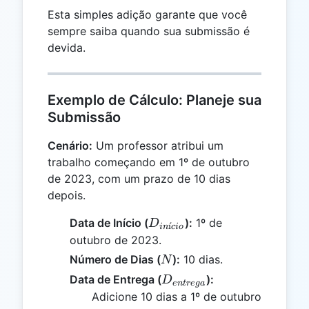
Esta simples adição garante que você
sempre saiba quando sua submissão é
devida.
Exemplo de Cálculo: Planeje sua
Submissão
Cenário:
Um professor atribui um
trabalho começando em 1º de outubro
de 2023, com um prazo de 10 dias
depois.
D_{início}
Data de Início (
):
1º de
D
ˊ
ı
in
c
i
o
outubro de 2023.
N
Número de Dias (
):
10 dias.
N
D_{entrega}
Data de Entrega (
):
D
e
n
t
re
g
a
Adicione 10 dias a 1º de outubro