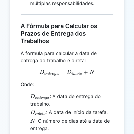
múltiplas responsabilidades.
A Fórmula para Calcular os
Prazos de Entrega dos
Trabalhos
A fórmula para calcular a data de
entrega do trabalho é direta:
=
D_{entrega} = D_{início}
+
D
D
N
ˊ
ı
e
n
t
re
g
a
in
c
i
o
Onde:
D_{entrega}
: A data de entrega do
D
e
n
t
re
g
a
trabalho.
D_{início}
: A data de início da tarefa.
D
ˊ
ı
in
c
i
o
N
: O número de dias até a data de
N
entrega.