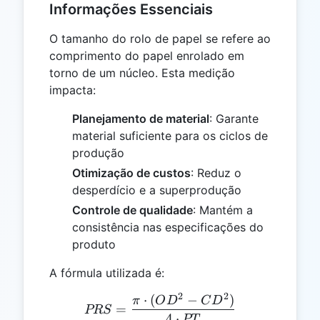
Informações Essenciais
O tamanho do rolo de papel se refere ao
comprimento do papel enrolado em
torno de um núcleo. Esta medição
impacta:
Planejamento de material
: Garante
material suficiente para os ciclos de
produção
Otimização de custos
: Reduz o
desperdício e a superprodução
Controle de qualidade
: Mantém a
consistência nas especificações do
produto
A fórmula utilizada é:
2
2
⋅
(
−
)
PRS = \frac{\pi \cdot (O
π
O
D
C
D
=
PRS
4
⋅
PT