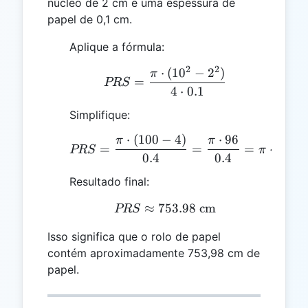
núcleo de 2 cm e uma espessura de
papel de 0,1 cm.
Aplique a fórmula:
2
2
⋅
(
1
0
−
2
)
PRS = \frac{\pi \cdot (
π
=
PRS
4
⋅
0.1
Simplifique:
⋅
(
100
−
4
)
⋅
96
PRS = \frac{\pi \cdot (1
π
π
=
=
=
⋅
240
PRS
π
0.4
0.4
Resultado final:
≈
753.98
PRS \approx 753.98 \te
cm
PRS
Isso significa que o rolo de papel
contém aproximadamente 753,98 cm de
papel.