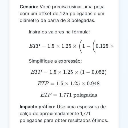
Cenário:
Você precisa usinar uma peça
com um offset de 1,25 polegadas e um
diâmetro de barra de 3 polegadas.
Insira os valores na fórmula:
1.25
ETP = 1.5 \times 1.25 \ti
(
(
=
1.5
×
1.25
×
1
−
0.125
×
ETP
3
Simplifique a expressão:
=
1.5
×
1.25
ETP = 1.5 \times 1.25 \ti
×
(
1
−
0.052
)
ETP
=
1.5
×
ETP = 1.5 \times 1.25 \
1.25
×
0.948
ETP
=
1.771
ETP = 1.771 \text{ pol
polegadas
ETP
Impacto prático:
Use uma espessura de
calço de aproximadamente 1,771
polegadas para obter resultados ótimos.