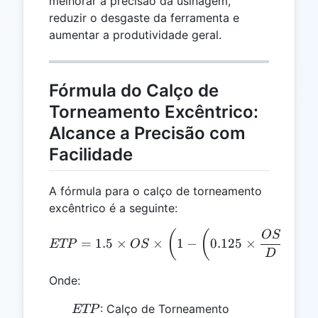
melhorar a precisão da usinagem,
reduzir o desgaste da ferramenta e
aumentar a produtividade geral.
Fórmula do Calço de
Torneamento Excêntrico:
Alcance a Precisão com
Facilidade
A fórmula para o calço de torneamento
excêntrico é a seguinte:
ETP = 1.5 \times OS \times
(
(
)
)
OS
=
1.5
×
×
1
−
0.125
×
ETP
OS
D
Onde:
ETP
: Calço de Torneamento
ETP