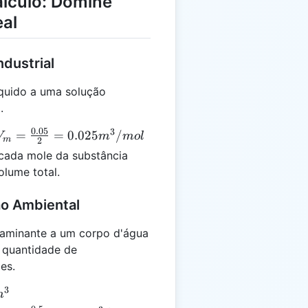
álculo: Domine
al
ndustrial
íquido a uma solução
.
0.05
3
V_m =
=
=
0.025
/
V
m
m
o
l
m
2
\frac{0.05}
 cada mole da substância
{2} =
olume total.
0.025
m³/mol
ão Ambiental
aminante a um corpo d'água
 quantidade de
es.
3
m