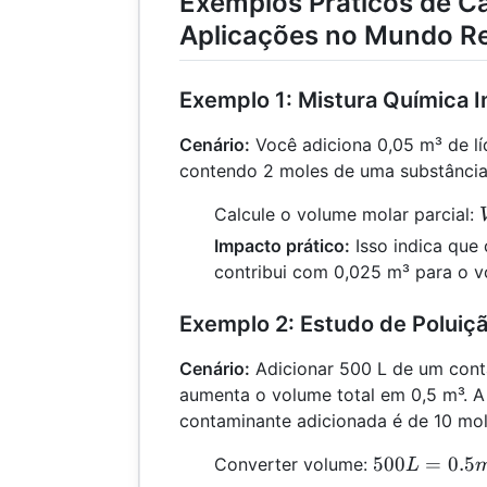
Exemplos Práticos de C
Aplicações no Mundo Re
Exemplo 1: Mistura Química I
Cenário:
Você adiciona 0,05 m³ de l
contendo 2 moles de uma substância
Calcule o volume molar parcial:
Impacto prático:
Isso indica que
contribui com 0,025 m³ para o v
Exemplo 2: Estudo de Poluiç
Cenário:
Adicionar 500 L de um cont
aumenta o volume total em 0,5 m³. A
contaminante adicionada é de 10 mol
500
500
=
0.5
Converter volume:
L