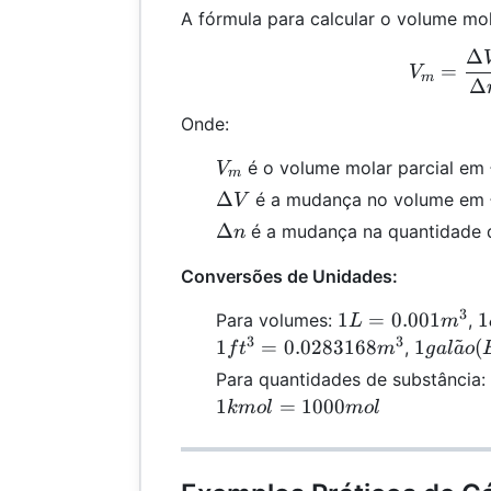
A fórmula para calcular o volume mola
Δ
V_m
=
V
m
Δ
Onde:
V_m
é o volume molar parcial em
V
m
\Delta
Δ
é a mudança no volume em
V
V
\Delta
Δ
é a mudança na quantidade 
n
n
Conversões de Unidades:
3
1 L
1
1
=
0.001
1
Para volumes:
,
L
m
~
=
0
3
3
1 galão
1
=
0.0283168
1
(
,
f
t
m
g
a
l
a
o
0.001
m
(EUA) 
Para quantidades de substância:
m³
0.00378
1
=
1000
km
o
l
m
o
l
m³