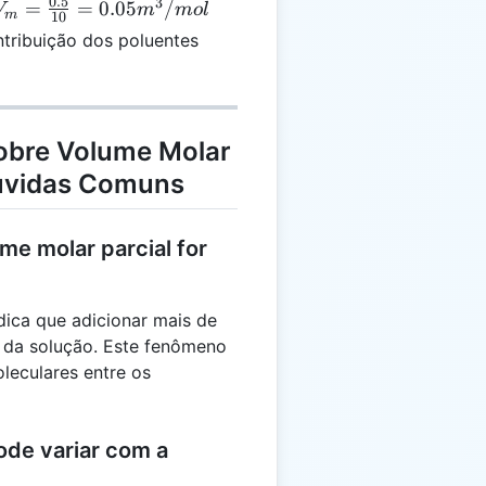
0.5
3
V_m =
=
=
0.05
/
V
m
m
o
l
m
10
\frac{0.5}
ntribuição dos poluentes
{10} =
0.05
m³/mol
obre Volume Molar
Dúvidas Comuns
me molar parcial for
dica que adicionar mais de
 da solução. Este fenômeno
oleculares entre os
ode variar com a