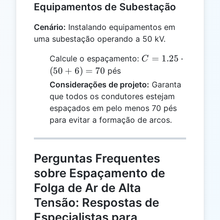
Equipamentos de Subestação
Cenário:
Instalando equipamentos em
uma subestação operando a 50 kV.
C =
=
1.25
⋅
Calcule o espaçamento:
C
1.25
(
50
+
6
)
=
70
pés
\cdot
Considerações de projeto:
Garanta
(50
que todos os condutores estejam
+ 6)
espaçados em pelo menos 70 pés
= 70
para evitar a formação de arcos.
Perguntas Frequentes
sobre Espaçamento de
Folga de Ar de Alta
Tensão: Respostas de
Especialistas para