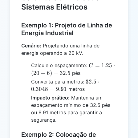
Sistemas Elétricos
Exemplo 1: Projeto de Linha de
Energia Industrial
Cenário:
Projetando uma linha de
energia operando a 20 kV.
C =
=
1.25
⋅
Calcule o espaçamento:
C
1.25
(
20
+
6
)
=
32.5
pés
\cdot
32.5
32.5
⋅
Converta para metros:
(20
\cdot
0.3048
=
9.91
metros
+ 6)
0.3048
Impacto prático:
Mantenha um
=
= 9.91
espaçamento mínimo de 32.5 pés
32.5
ou 9.91 metros para garantir a
segurança.
Exemplo 2: Colocação de