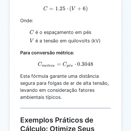
=
1.25
C = 1.25 \cdot (V + 6)
⋅
(
+
6
)
C
V
Onde:
C
é o espaçamento em pés
C
V
é a tensão em quilovolts (kV)
V
Para conversão métrica:
=
C_{metros} = C_{pés} \cd
⋅
0.3048
C
C
ˊ
m
e
t
ros
p
e
s
Esta fórmula garante uma distância
segura para folgas de ar de alta tensão,
levando em consideração fatores
ambientais típicos.
Exemplos Práticos de
Cálculo: Otimize Seus