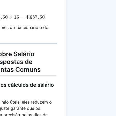
,50
2
,
50
×
15
=
4.687
,
50
mes
 mês do funcionário é de
 =
87,50
bre Salário
espostas de
guntas Comuns
os cálculos de salário
 não úteis, eles reduzem o
ajuste garante que os
m precisão pelos dias de