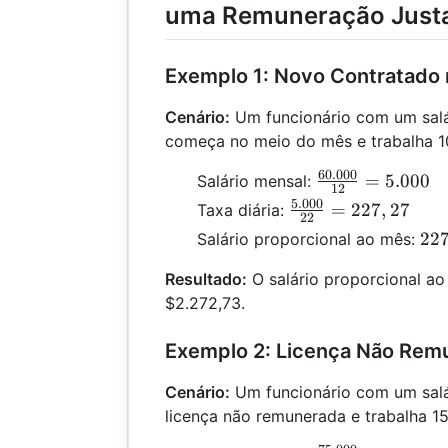
uma Remuneração Just
Exemplo 1: Novo Contratado
Cenário:
Um funcionário com um salá
começa no meio do mês e trabalha 10
60.000
\frac{60.000}
=
5.000
Salário mensal:
12
{12} = 5.000
5.000
\frac{5.000}
=
227
,
27
Taxa diária:
22
{22} =
227
22
Salário proporcional ao mês:
227,27
\ti
Resultado:
O salário proporcional ao
10
$2.272,73.
2.2
Exemplo 2: Licença Não Rem
Cenário:
Um funcionário com um salár
licença não remunerada e trabalha 15