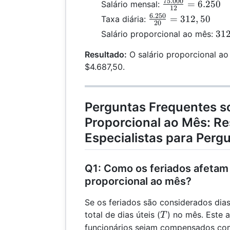
75.000
\frac{75.000}
=
6.250
Salário mensal:
12
{12} = 6.250
6.250
\frac{6.250}
=
312
,
50
Taxa diária:
20
{20} =
312
31
Salário proporcional ao mês:
312,50
\ti
Resultado:
O salário proporcional ao
15
$4.687,50.
4.6
Perguntas Frequentes so
Proporcional ao Mês: R
Especialistas para Per
Q1: Como os feriados afetam 
proporcional ao mês?
Se os feriados são considerados dias
T
total de dias úteis (
) no mês. Este 
T
funcionários sejam compensados ​​co