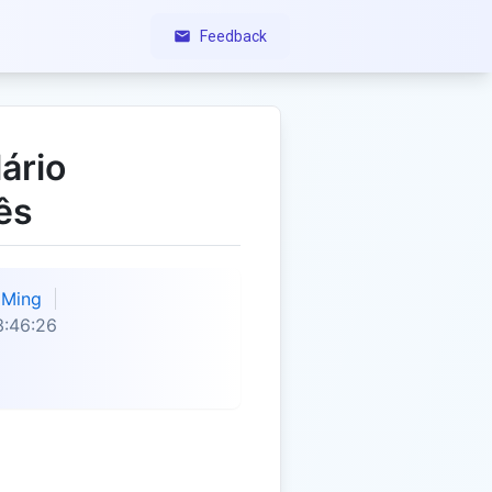
Feedback
ário
ês
Ming
3:46:26