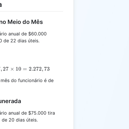
a
 no Meio do Mês
rio anual de $60.000
 de 22 dias úteis.
,27
7
,
27
×
10
=
2.272
,
73
mes
 mês do funcionário é de
 =
72,73
unerada
io anual de $75.000 tira
 de 20 dias úteis.