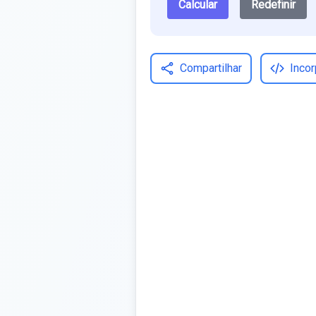
Calcular
Redefinir
Compartilhar
Incor