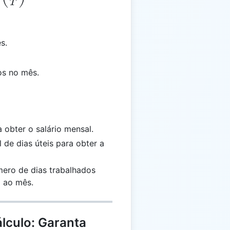
T
s.
os no mês.
a obter o salário mensal.
l de dias úteis para obter a
úmero de dias trabalhados
l ao mês.
lculo: Garanta