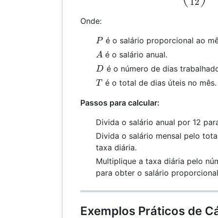
12
Onde:
P
é o salário proporcional ao mê
P
A
é o salário anual.
A
D
é o número de dias trabalhad
D
T
é o total de dias úteis no mês.
T
Passos para calcular:
Divida o salário anual por 12 par
Divida o salário mensal pelo tota
taxa diária.
Multiplique a taxa diária pelo n
para obter o salário proporciona
Exemplos Práticos de Cá