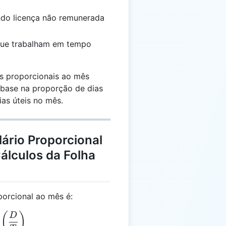
ando licença não remunerada
 que trabalham em tempo
os proporcionais ao mês
base na proporção de dias
ias úteis no mês.
lário Proporcional
Cálculos da Folha
porcional ao mês é:
 \left(\frac{A}{12}\right) \times \left(\frac{D}{T}\
(
)
D