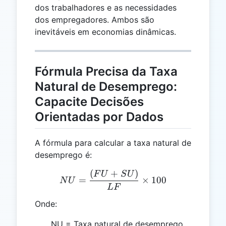
dos trabalhadores e as necessidades
dos empregadores. Ambos são
inevitáveis em economias dinâmicas.
Fórmula Precisa da Taxa
Natural de Desemprego:
Capacite Decisões
Orientadas por Dados
A fórmula para calcular a taxa natural de
desemprego é:
(
+
)
NU = \frac{(FU + SU)}{L
F
U
S
U
=
×
100
N
U
L
F
Onde:
NU = Taxa natural de desemprego