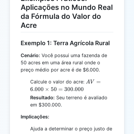
Aplicações no Mundo Real
da Fórmula do Valor do
Acre
Exemplo 1: Terra Agrícola Rural
Cenário:
Você possui uma fazenda de
50 acres em uma área rural onde o
preço médio por acre é de $6.000.
AV =
=
Calcule o valor do acre:
A
V
6.000
6.000
×
50
=
300.000
\times
Resultado:
Seu terreno é avaliado
50 =
em $300.000.
300.000
Implicações:
Ajuda a determinar o preço justo de