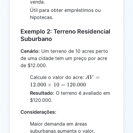
venda.
Útil para obter empréstimos ou
hipotecas.
Exemplo 2: Terreno Residencial
Suburbano
Cenário:
Um terreno de 10 acres perto
de uma cidade tem um preço por acre
de $12.000.
AV =
=
Calcule o valor do acre:
A
V
12.000
12.000
×
10
=
120.000
\times
Resultado:
O terreno é avaliado em
10 =
$120.000.
120.000
Considerações:
Maior demanda em áreas
suburbanas aumenta o valor.