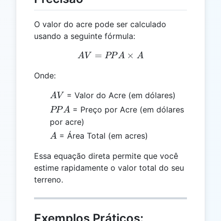
O valor do acre pode ser calculado
usando a seguinte fórmula:
=
AV = PPA \times A
×
A
V
PP
A
A
Onde:
AV
= Valor do Acre (em dólares)
A
V
PPA
= Preço por Acre (em dólares
PP
A
por acre)
A
= Área Total (em acres)
A
Essa equação direta permite que você
estime rapidamente o valor total do seu
terreno.
Exemplos Práticos: