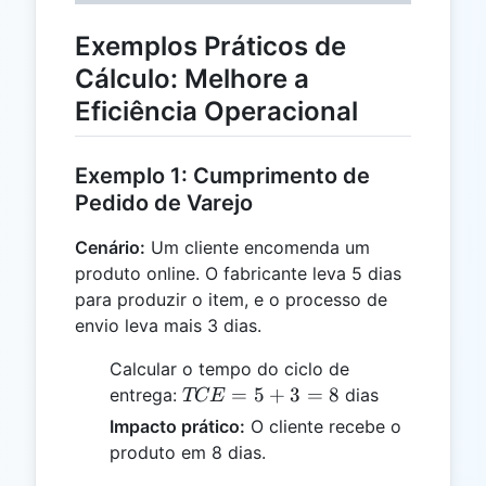
Exemplos Práticos de
Cálculo: Melhore a
Eficiência Operacional
Exemplo 1: Cumprimento de
Pedido de Varejo
Cenário:
Um cliente encomenda um
produto online. O fabricante leva 5 dias
para produzir o item, e o processo de
envio leva mais 3 dias.
Calcular o tempo do ciclo de
TCE
=
5
+
3
=
8
entrega:
dias
TCE
= 5
Impacto prático:
O cliente recebe o
+ 3
produto em 8 dias.
= 8