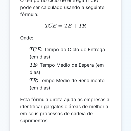
O tempo do ciclo de entrega (TCE)
pode ser calculado usando a seguinte
fórmula:
=
TCE = TE + TR
+
TCE
TE
TR
Onde:
TCE
: Tempo do Ciclo de Entrega
TCE
(em dias)
TE
: Tempo Médio de Espera (em
TE
dias)
TR
: Tempo Médio de Rendimento
TR
(em dias)
Esta fórmula direta ajuda as empresas a
identificar gargalos e áreas de melhoria
em seus processos de cadeia de
suprimentos.