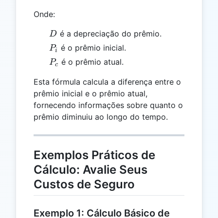
Onde:
D
é a depreciação do prêmio.
D
P_i
é o prêmio inicial.
P
i
P_c
é o prêmio atual.
P
c
Esta fórmula calcula a diferença entre o
prêmio inicial e o prêmio atual,
fornecendo informações sobre quanto o
prêmio diminuiu ao longo do tempo.
Exemplos Práticos de
Cálculo: Avalie Seus
Custos de Seguro
Exemplo 1: Cálculo Básico de