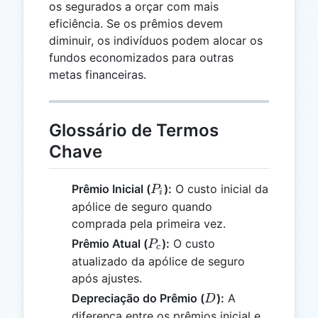
os segurados a orçar com mais
eficiência. Se os prêmios devem
diminuir, os indivíduos podem alocar os
fundos economizados para outras
metas financeiras.
Glossário de Termos
Chave
P_i
Prêmio Inicial (
):
O custo inicial da
P
i
apólice de seguro quando
comprada pela primeira vez.
P_c
Prêmio Atual (
):
O custo
P
c
atualizado da apólice de seguro
após ajustes.
D
Depreciação do Prêmio (
):
A
D
diferença entre os prêmios inicial e