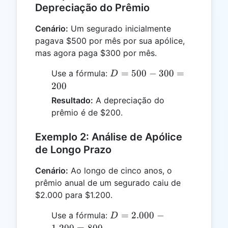
Depreciação do Prêmio
Cenário:
Um segurado inicialmente
pagava $500 por mês por sua apólice,
mas agora paga $300 por mês.
D
=
500
−
300
=
Use a fórmula:
D
=
200
500
Resultado:
A depreciação do
-
prêmio é de $200.
300
=
Exemplo 2: Análise de Apólice
200
de Longo Prazo
Cenário:
Ao longo de cinco anos, o
prêmio anual de um segurado caiu de
$2.000 para $1.200.
D =
=
2.000
−
Use a fórmula:
D
2.000