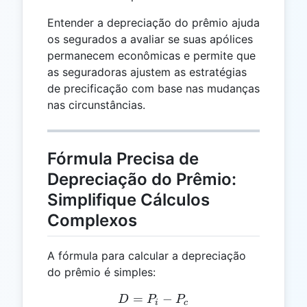
Entender a depreciação do prêmio ajuda
os segurados a avaliar se suas apólices
permanecem econômicas e permite que
as seguradoras ajustem as estratégias
de precificação com base nas mudanças
nas circunstâncias.
Fórmula Precisa de
Depreciação do Prêmio:
Simplifique Cálculos
Complexos
A fórmula para calcular a depreciação
do prêmio é simples:
=
D = P_i - P_c
−
D
P
P
i
c