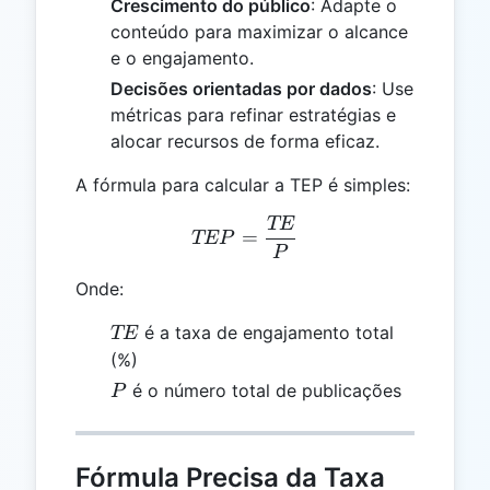
Crescimento do público
: Adapte o
conteúdo para maximizar o alcance
e o engajamento.
Decisões orientadas por dados
: Use
métricas para refinar estratégias e
alocar recursos de forma eficaz.
A fórmula para calcular a TEP é simples:
TE
TEP = \frac{TE}{P}
=
TEP
P
Onde:
TE
é a taxa de engajamento total
TE
(%)
P
é o número total de publicações
P
Fórmula Precisa da Taxa