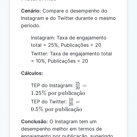
Cenário:
Compare o desempenho do
Instagram e do Twitter durante o mesmo
período.
Instagram: Taxa de engajamento
total = 25%, Publicações = 20
Twitter: Taxa de engajamento total
= 10%, Publicações = 20
Cálculos:
25
\frac{25}
=
TEP do Instagram:
20
{20} =
1.25%
por publica
¸
c
a
˜
o
1.25 \%
10
\frac{10}
=
TEP do Twitter:
20
\text{ por
{20} = 0.5
0.5%
por publica
¸
c
a
˜
o
publicação}
\% \text{
Conclusão:
O Instagram tem um
por
desempenho melhor em termos de
publicação}
engajamento por publicação, sugerindo