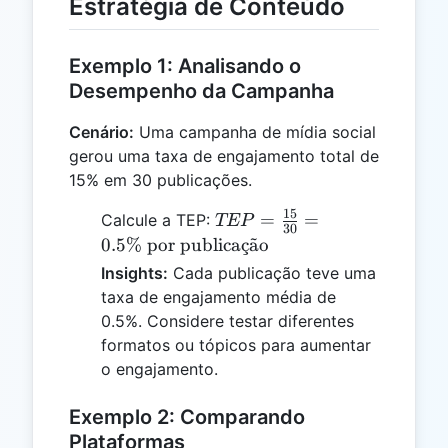
Estratégia de Conteúdo
Exemplo 1: Analisando o
Desempenho da Campanha
Cenário:
Uma campanha de mídia social
gerou uma taxa de engajamento total de
15% em 30 publicações.
15
TEP =
=
=
Calcule a TEP:
TEP
30
\frac{15}
0.5%
por publica
¸
c
a
˜
o
{30} = 0.5
Insights:
Cada publicação teve uma
\% \text{
taxa de engajamento média de
por
0.5%. Considere testar diferentes
publicação}
formatos ou tópicos para aumentar
o engajamento.
Exemplo 2: Comparando
Plataformas