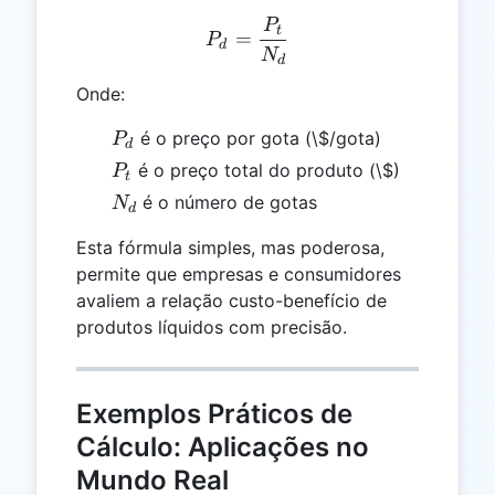
P
P_d = \frac{P_t}{N_d}
t
=
P
d
N
d
Onde:
P_d
é o preço por gota (\$/gota)
P
d
P_t
é o preço total do produto (\$)
P
t
N_d
é o número de gotas
N
d
Esta fórmula simples, mas poderosa,
permite que empresas e consumidores
avaliem a relação custo-benefício de
produtos líquidos com precisão.
Exemplos Práticos de
Cálculo: Aplicações no
Mundo Real