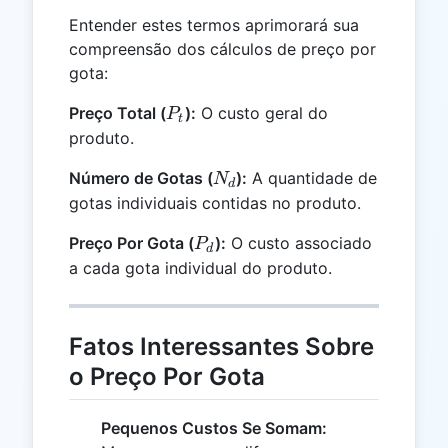
Entender estes termos aprimorará sua
compreensão dos cálculos de preço por
gota:
P_t
Preço Total (
):
O custo geral do
P
t
produto.
N_d
Número de Gotas (
):
A quantidade de
N
d
gotas individuais contidas no produto.
P_d
Preço Por Gota (
):
O custo associado
P
d
a cada gota individual do produto.
Fatos Interessantes Sobre
o Preço Por Gota
Pequenos Custos Se Somam: