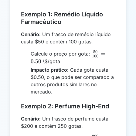
Exemplo 1: Remédio Líquido
Farmacêutico
Cenário:
Um frasco de remédio líquido
custa $50 e contém 100 gotas.
50
\frac{50}
=
Calcule o preço por gota:
100
{100} =
0.50
\$/gota
0.50
Impacto prático:
Cada gota custa
$0.50, o que pode ser comparado a
outros produtos similares no
mercado.
Exemplo 2: Perfume High-End
Cenário:
Um frasco de perfume custa
$200 e contém 250 gotas.