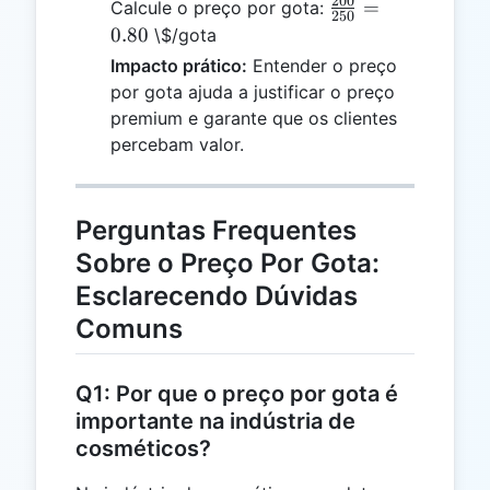
200
\frac{200}
=
Calcule o preço por gota:
250
{250} =
0.80
\$/gota
0.80
Impacto prático:
Entender o preço
por gota ajuda a justificar o preço
premium e garante que os clientes
percebam valor.
Perguntas Frequentes
Sobre o Preço Por Gota:
Esclarecendo Dúvidas
Comuns
Q1: Por que o preço por gota é
importante na indústria de
cosméticos?